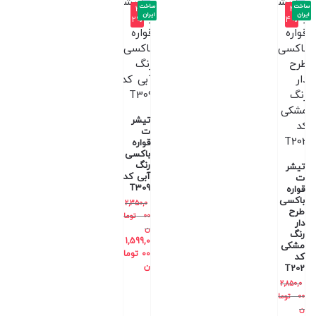
ساخت
ساخت
-3
-4
ایران
ایران
2%
4%
تیشر
ت
قواره
باکسی
رنگ
تیشر
آبی کد
ت
T309
قواره
باکسی
2,350,0
طرح
00
توما
دار
ن
رنگ
1,599,0
مشکی
00
توما
کد
ن
T202
2,850,0
00
توما
ن