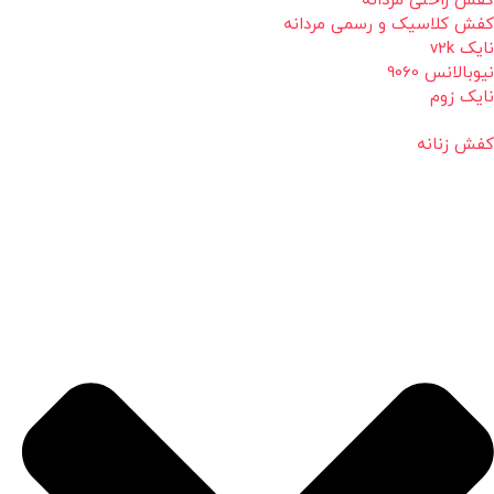
کفش راحتی مردانه
کفش کلاسیک و رسمی مردانه
نایک v2k
نیوبالانس 9060
نایک زوم
کفش زنانه