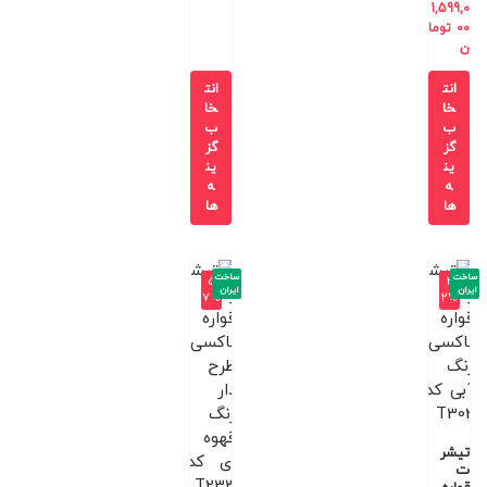
1,599,0
00
توما
ن
انت
انت
خا
خا
ب
ب
گز
گز
ین
ین
ه
ه
ها
ها
ساخت
ساخت
-5
-3
ایران
ایران
7%
2%
تیشر
ت