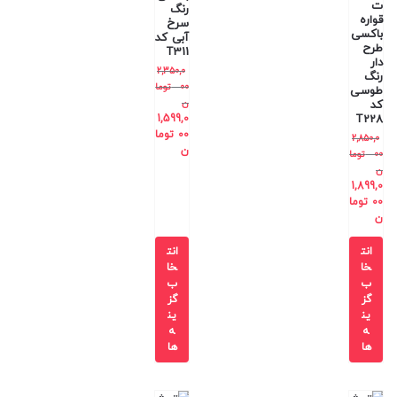
ت
رنگ
قواره
سرخ
باکسی
آبی کد
طرح
T311
دار
2,350,0
رنگ
00
توما
طوسی
ن
کد
1,599,0
T228
00
توما
2,850,0
ن
00
توما
ن
1,899,0
00
توما
ن
انت
انت
خا
خا
ب
ب
گز
گز
ین
ین
ه
ه
ها
ها