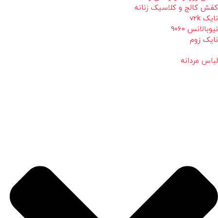
کفش کالج و کلاسیک زنانه
نایک v2k
نیوبالانس 9060
نایک زوم
لباس مردانه