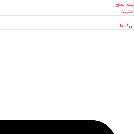
نیم ساق
هدبند
بزرگ پا