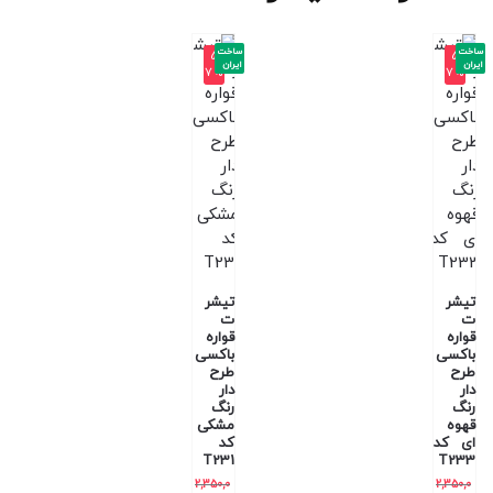
ساخت
ساخت
-5
-5
ایران
ایران
7%
7%
تیشر
تیشر
ت
ت
قواره
قواره
باکسی
باکسی
طرح
طرح
دار
دار
رنگ
رنگ
قهوه
مشکی
ای کد
کد
T231
T233
2,350,0
2,350,0