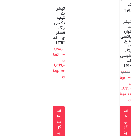
تیشر
ت
قواره
تیشر
باکسی
ت
رنگ
قواره
فسفر
باکسی
ی کد
طرح
T293
دار
2,350,0
رنگ
00
توما
طوسی
ن
کد
1,399,0
T210
00
توما
2,850,0
ن
00
توما
ن
1,899,0
00
توما
ن
انت
انت
خا
خا
ب
ب
گز
گز
ین
ین