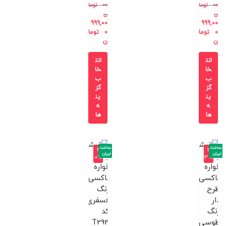
00
توما
00
توما
ن
ن
999,00
999,00
0
توما
0
توما
ن
ن
انت
انت
خا
خا
ب
ب
گز
گز
ین
ین
ه
ه
ها
ها
ساخت
ساخت
-4
-3
ایران
ایران
0%
3%