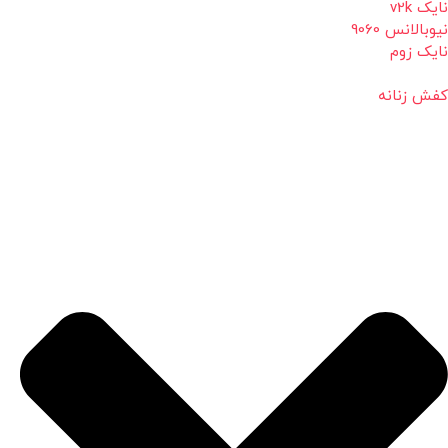
نایک v2k
نیوبالانس 9060
نایک زوم
کفش زنانه