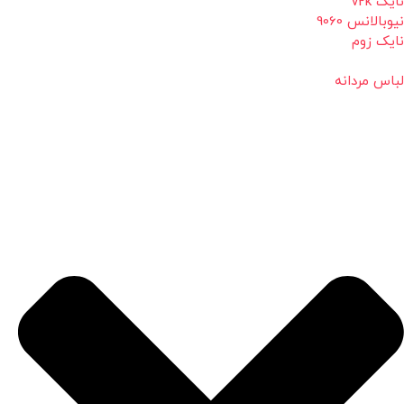
نایک v2k
نیوبالانس 9060
نایک زوم
لباس مردانه