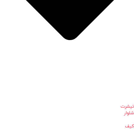
تیشرت
شلوار
کیف