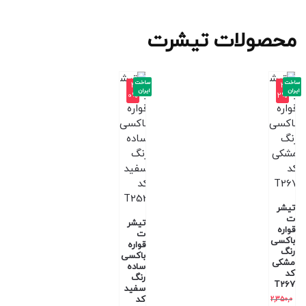
محصولات تیشرت
ساخت
ساخت
-4
-3
ایران
ایران
0%
2%
تیشر
ت
تیشر
قواره
ت
باکسی
قواره
رنگ
باکسی
مشکی
ساده
کد
رنگ
T267
سفید
کد
2,350,0