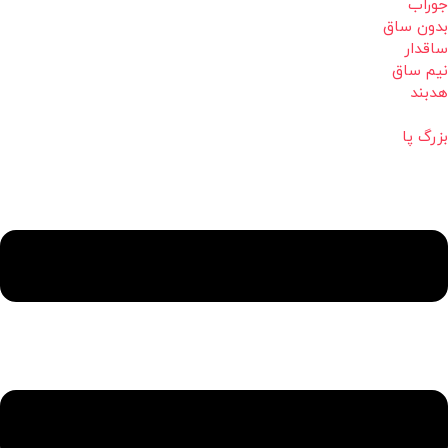
جوراب
بدون ساق
ساقدار
نیم ساق
هدبند
بزرگ پا