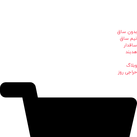
بدون ساق
نیم ساق
ساقدار
هدبند
وبلاگ
حراجی روز