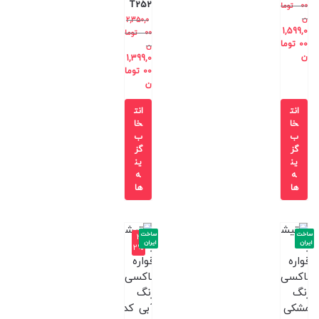
T252
00
توما
ن
2,350,0
1,599,0
00
توما
00
توما
ن
ن
1,399,0
00
توما
ن
انت
انت
خا
خا
ب
ب
گز
گز
ین
ین
ه
ه
ها
ها
ساخت
ساخت
-3
ایران
ایران
2%