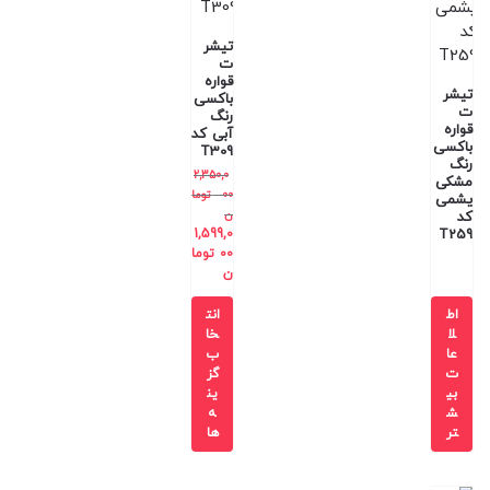
تیشر
ت
قواره
تیشر
باکسی
ت
رنگ
قواره
آبی کد
باکسی
T309
رنگ
2,350,0
مشکی
00
توما
یشمی
ن
کد
1,599,0
T259
00
توما
ن
اط
انت
لا
خا
عا
ب
ت
گز
بی
ین
ش
ه
تر
ها