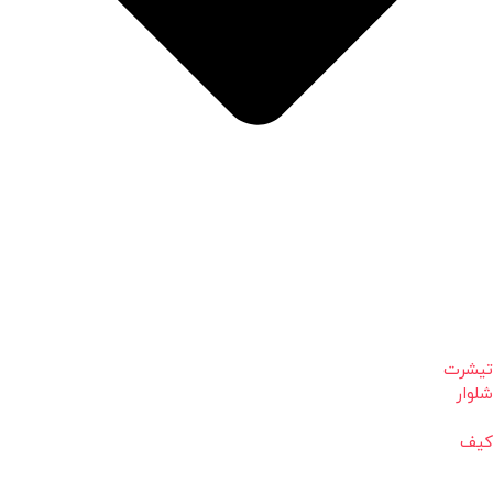
تیشرت
شلوار
کیف