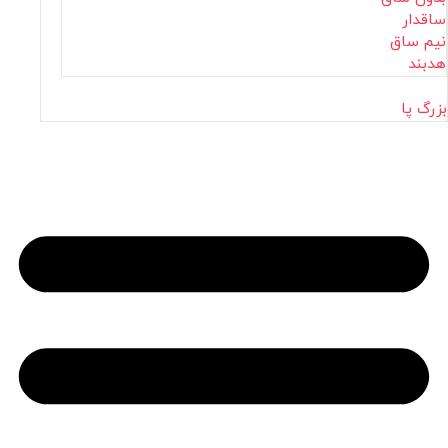
ساقدار
نیم ساق
هدبند
بزرگ پا