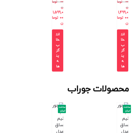
00
توما
00
توما
ن
ن
1,599,0
1,499,0
00
توما
00
توما
ن
ن
انت
انت
خا
خا
ب
ب
گز
گز
ین
ین
ه
ه
ها
ها
محصولات جوراب
ساخت
ساخت
ایران
ایران