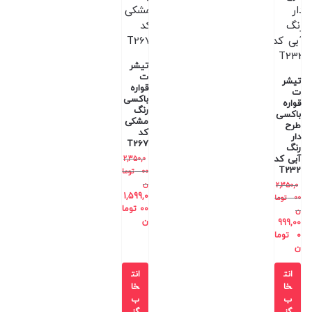
تیشر
ت
تیشر
قواره
ت
باکسی
قواره
رنگ
باکسی
مشکی
طرح
کد
دار
T267
رنگ
آبی کد
2,350,0
T232
00
توما
ن
2,350,0
1,599,0
00
توما
00
توما
ن
ن
999,00
0
توما
ن
انت
انت
خا
خا
ب
ب
گز
گز