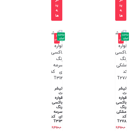
ین
ین
ه
ه
ها
ها
ساخت
ساخت
-3
-3
ایران
ایران
2%
6%
تیشر
تیشر
ت
ت
قواره
قواره
باکسی
باکسی
رنگ
رنگ
مشکی
سرمه
کد
ای کد
T313
T278
2,350,0
2,350,0