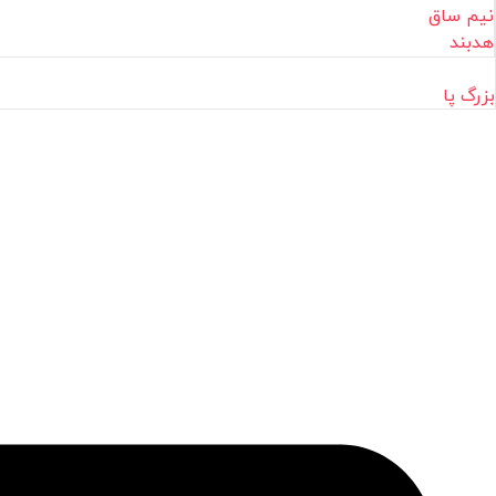
نیم ساق
هدبند
بزرگ پا