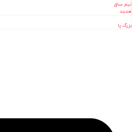
نیم ساق
هدبند
بزرگ پا