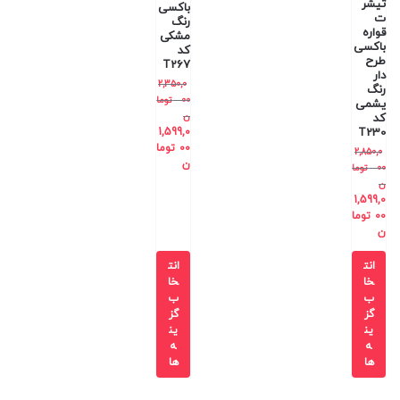
تیشر
باکسی
ت
رنگ
قواره
مشکی
باکسی
کد
طرح
T267
دار
2,350,0
رنگ
00
توما
یشمی
ن
کد
1,599,0
T230
00
توما
2,850,0
ن
00
توما
ن
1,599,0
00
توما
ن
انت
انت
خا
خا
ب
ب
گز
گز
ین
ین
ه
ه
ها
ها