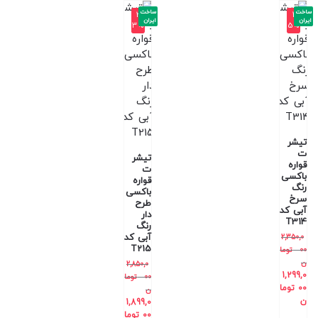
ساخت
ساخت
-3
-4
ایران
ایران
3%
5%
تیشر
ت
تیشر
قواره
ت
باکسی
قواره
رنگ
باکسی
سرخ
طرح
آبی کد
دار
T314
رنگ
آبی کد
2,350,0
T215
00
توما
ن
2,850,0
1,299,0
00
توما
00
توما
ن
ن
1,899,0
00
توما