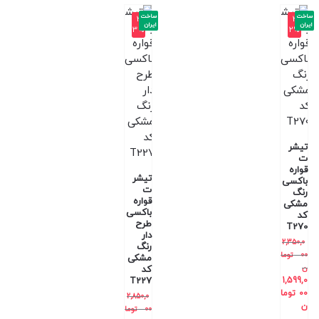
ساخت
ساخت
-3
-3
ایران
ایران
3%
2%
تیشر
ت
قواره
تیشر
باکسی
ت
رنگ
قواره
مشکی
باکسی
کد
طرح
T270
دار
2,350,0
رنگ
00
توما
مشکی
ن
کد
T227
1,599,0
00
توما
2,850,0
ن
00
توما