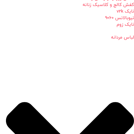
کفش کالج و کلاسیک زنانه
نایک v2k
نیوبالانس 9060
نایک زوم
لباس مردانه