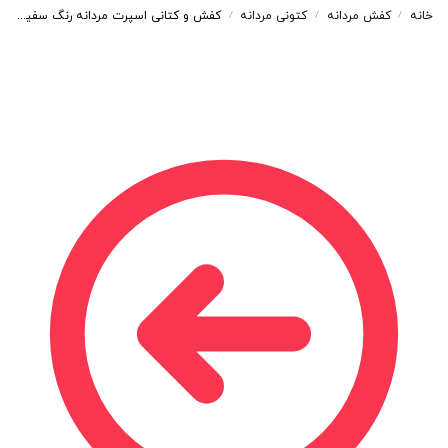
خانه
کفش مردانه
کتونی مردانه
کفش و کتانی اسپرت مردانه رنگ سفید زرد مدل نایک NIKE AIR کد 71425
/
/
/