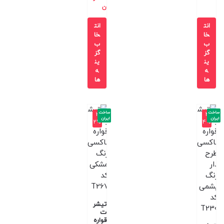
ن
انت
انت
خا
خا
ب
ب
گز
گز
ین
ین
ه
ه
ها
ها
ساخت
ساخت
-3
-4
ایران
ایران
2%
4%
تیشر
ت
قواره