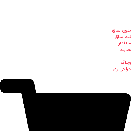
بدون ساق
نیم ساق
ساقدار
هدبند
وبلاگ
حراجی روز