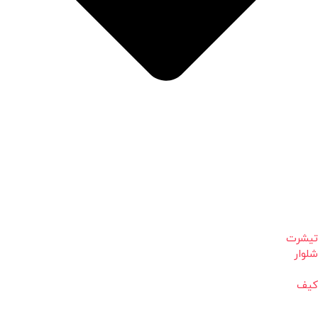
تیشرت
شلوار
کیف