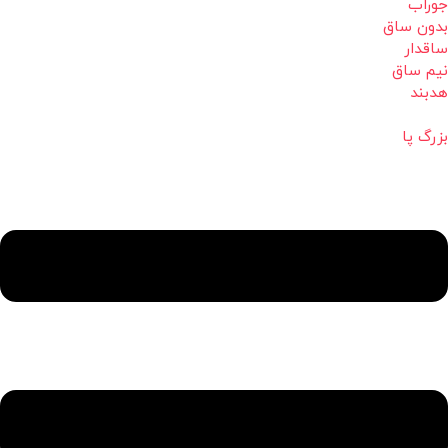
جوراب
بدون ساق
ساقدار
نیم ساق
هدبند
بزرگ پا