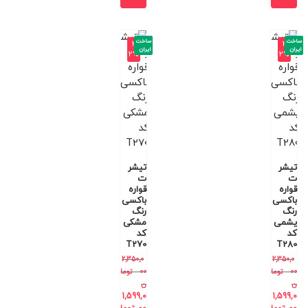
ساخت
ساخت
-3
-3
ایران
ایران
2%
2%
تیشر
تیشر
ت
ت
قواره
قواره
باکسی
باکسی
رنگ
رنگ
یشمی
مشکی
کد
کد
T270
T280
2,350,0
2,350,0
00
توما
00
توما
ن
ن
1,599,0
1,599,0