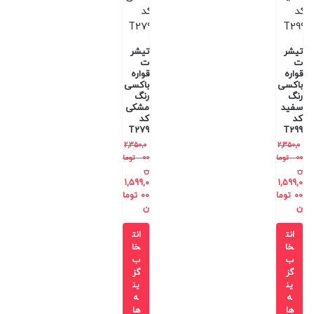
تیشر
تیشر
ت
ت
قواره
قواره
باکسی
باکسی
رنگ
رنگ
سفید
مشکی
کد
کد
T279
T299
2,350,0
2,350,0
00
توما
00
توما
ن
ن
1,599,0
1,599,0
00
توما
00
توما
ن
ن
انت
انت
خا
خا
ب
ب
گز
گز
ین
ین
ه
ه
ها
ها