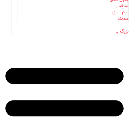
ساقدار
نیم ساق
هدبند
بزرگ پا