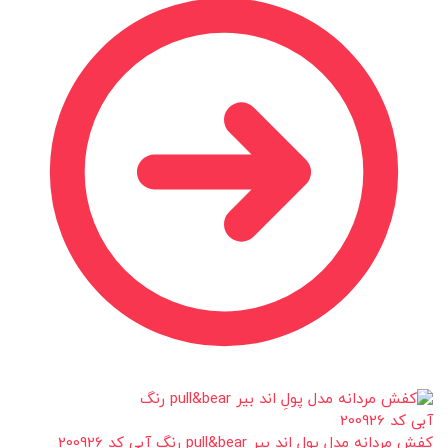
کفش مردانه مدل پولِ اند بیر pull&bear رنگ آبی کد 200926