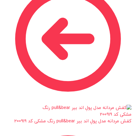
کفش مردانه مدل پولِ اند بیر pull&bear رنگ مشکی کد 200919