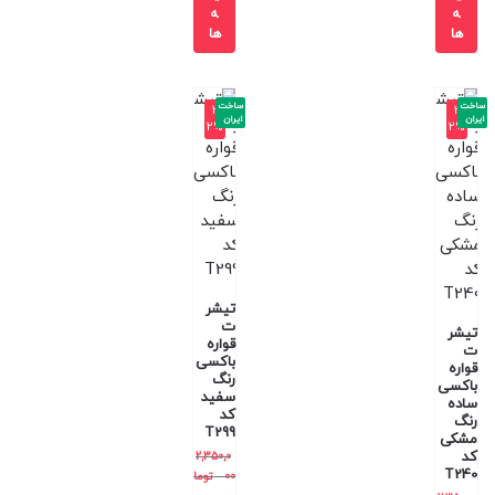
ه
ه
ها
ها
ساخت
ساخت
-3
-3
ایران
ایران
2%
2%
تیشر
ت
تیشر
قواره
ت
باکسی
قواره
رنگ
باکسی
سفید
ساده
کد
رنگ
T299
مشکی
کد
2,350,0
T240
00
توما