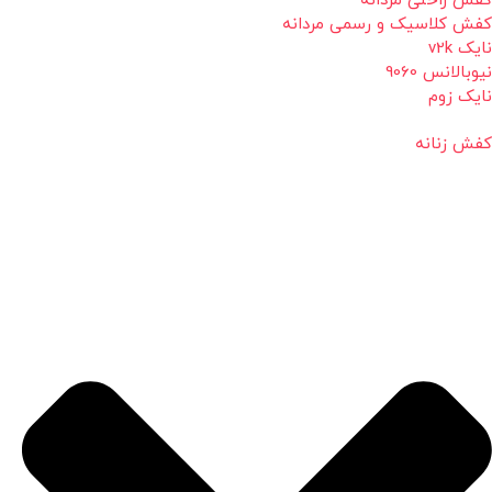
کفش راحتی مردانه
کفش کلاسیک و رسمی مردانه
نایک v2k
نیوبالانس 9060
نایک زوم
کفش زنانه