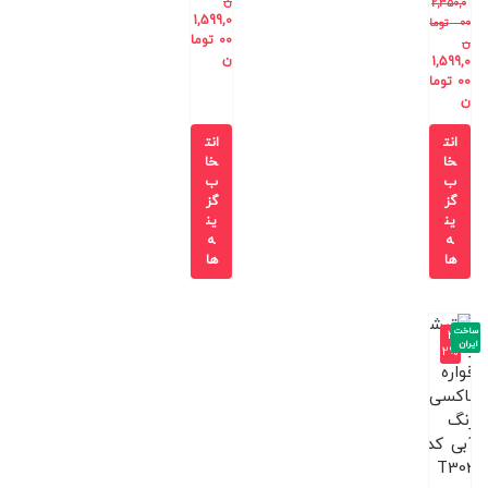
ن
2,350,0
1,599,0
00
توما
00
توما
ن
ن
1,599,0
00
توما
ن
انت
انت
خا
خا
ب
ب
گز
گز
ین
ین
ه
ه
ها
ها
ساخت
-3
ایران
2%