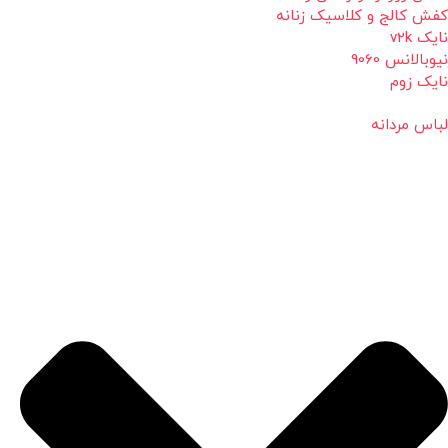
کفش کالج و کلاسیک زنانه
نایک v2k
نیوبالانس 9060
نایک زوم
لباس مردانه