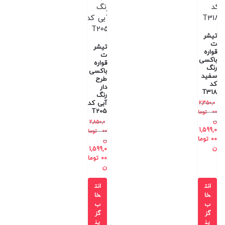
تیشر
ت
تیشر
قواره
ت
باکسی
قواره
رنگ
باکسی
سفید
طرح
کد
دار
T318
رنگ
آبی کد
2,350,0
T205
00
توما
ن
2,850,0
1,599,0
00
توما
00
توما
ن
ن
1,599,0
00
توما
ن
انت
انت
خا
خا
ب
ب
گز
گز
ین
ین