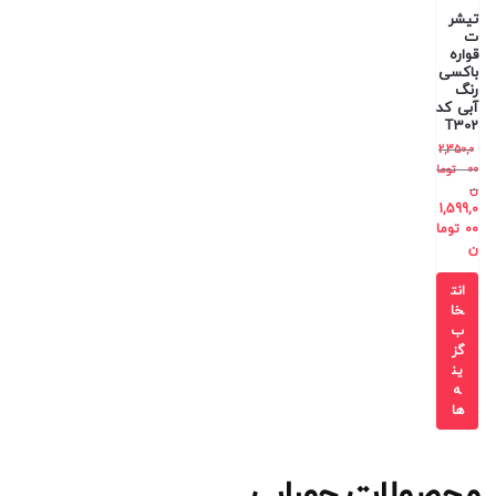
تیشر
ت
قواره
باکسی
رنگ
آبی کد
T302
2,350,0
00
توما
ن
1,599,0
00
توما
ن
انت
خا
ب
گز
ین
ه
ها
محصولات جوراب