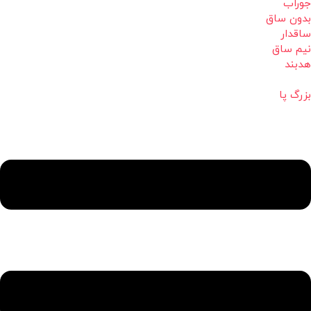
جوراب
بدون ساق
ساقدار
نیم ساق
هدبند
بزرگ پا