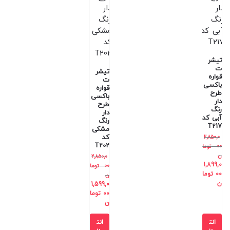
تیشر
ت
تیشر
قواره
ت
باکسی
قواره
طرح
باکسی
دار
طرح
رنگ
دار
آبی کد
رنگ
T217
مشکی
کد
2,850,0
T202
00
توما
ن
2,850,0
1,899,0
00
توما
00
توما
ن
ن
1,599,0
00
توما
ن
انت
انت