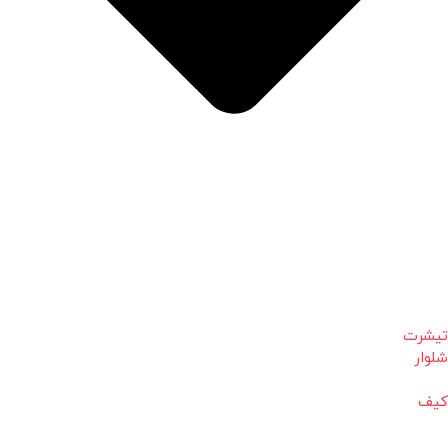
تیشرت
شلوار
کیف