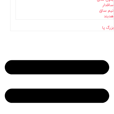
ساقدار
نیم ساق
هدبند
بزرگ پا