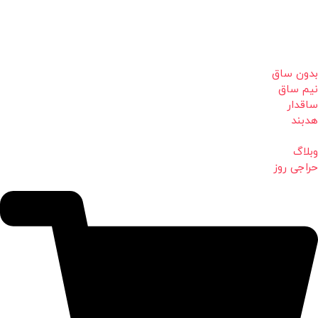
بدون ساق
نیم ساق
ساقدار
هدبند
وبلاگ
حراجی روز