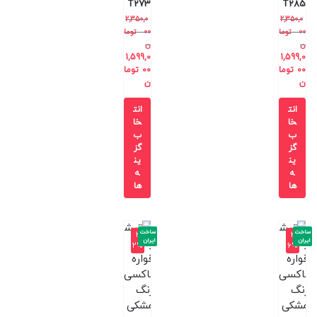
T273
T285
2,350,0
2,350,0
00
توما
00
توما
ن
ن
1,599,0
1,599,0
00
توما
00
توما
ن
ن
انت
انت
خا
خا
ب
ب
گز
گز
ین
ین
ه
ه
ها
ها
ساخت
ساخت
-3
-3
ایران
ایران
2%
6%