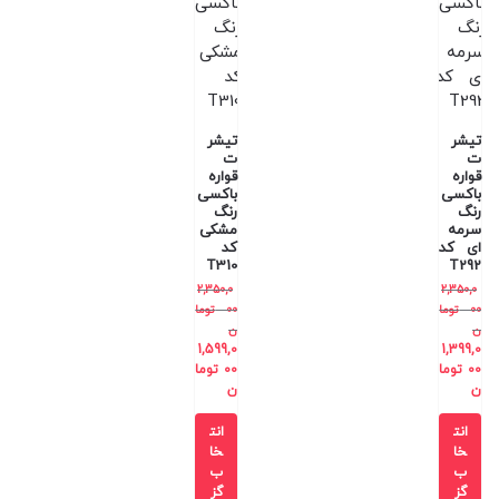
تیشر
تیشر
ت
ت
قواره
قواره
باکسی
باکسی
رنگ
رنگ
سرمه
مشکی
ای کد
کد
T310
T292
2,350,0
2,350,0
00
توما
00
توما
ن
ن
1,599,0
1,399,0
00
توما
00
توما
ن
ن
انت
انت
خا
خا
ب
ب
گز
گز