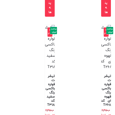
ین
ین
ه
ه
ها
ها
ساخت
ساخت
-3
-3
ایران
ایران
2%
2%
تیشر
تیشر
ت
ت
قواره
قواره
باکسی
باکسی
رنگ
رنگ
قهوه
سفید
ای کد
کد
T318
T268
2,350,0
2,350,0