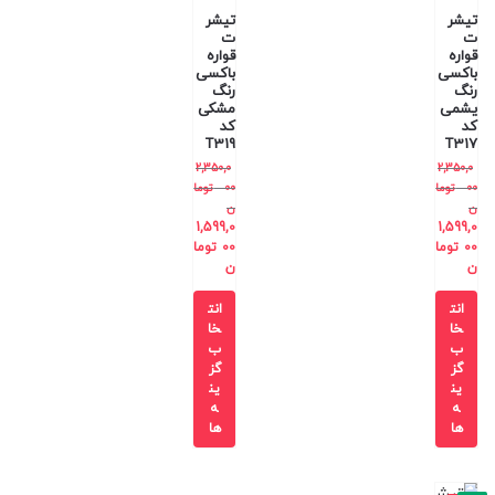
تیشر
تیشر
ت
ت
قواره
قواره
باکسی
باکسی
رنگ
رنگ
یشمی
مشکی
کد
کد
T319
T317
2,350,0
2,350,0
00
توما
00
توما
ن
ن
1,599,0
1,599,0
00
توما
00
توما
ن
ن
انت
انت
خا
خا
ب
ب
گز
گز
ین
ین
ه
ه
ها
ها