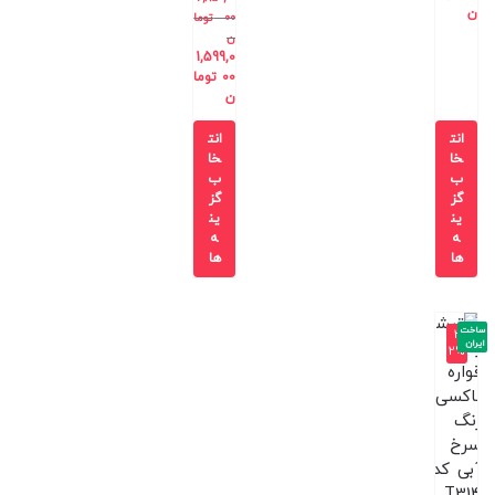
ن
00
توما
ن
1,599,0
00
توما
ن
انت
انت
خا
خا
ب
ب
گز
گز
ین
ین
ه
ه
ها
ها
ساخت
-3
ایران
2%