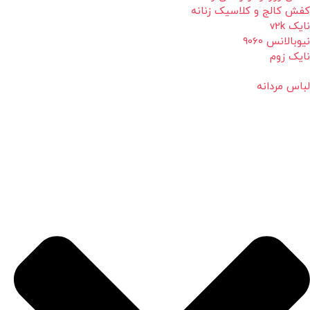
کفش کالج و کلاسیک زنانه
نایک v2k
نیوبالانس 9060
نایک زوم
لباس مردانه