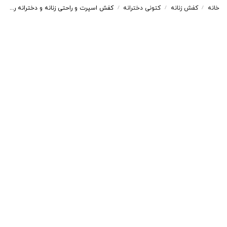
خانه
کفش زنانه
کتونی دخترانه
کفش اسپرت و راحتی زنانه و دخترانه رنگ قهوه ای کرم کد M796
/
/
/