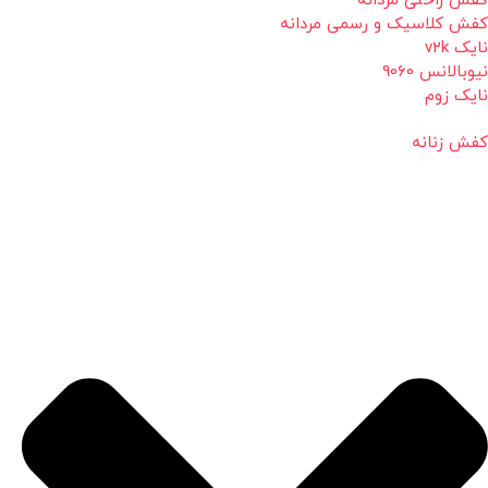
کفش راحتی مردانه
کفش کلاسیک و رسمی مردانه
نایک v2k
نیوبالانس 9060
نایک زوم
کفش زنانه