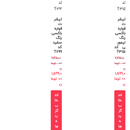
تیشر
تیشر
ت
ت
قواره
قواره
باکسی
باکسی
رنگ
رنگ
لیموی
سفید
ی کد
کد
T299
T315
2,350,0
2,350,0
00
توما
00
توما
ن
ن
1,599,0
1,599,0
00
توما
00
توما
ن
ن
انت
انت
خا
خا
ب
ب
گز
گز
ین
ین
ه
ه
ها
ها