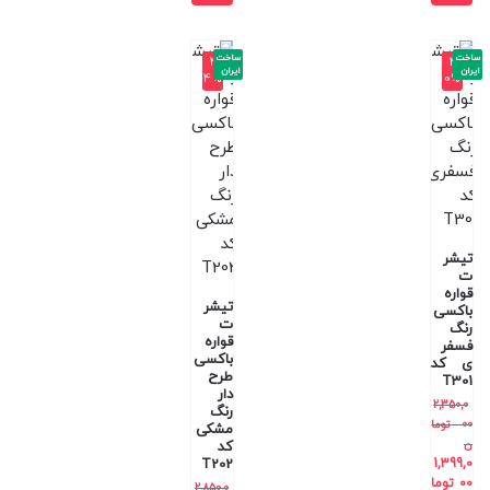
ساخت
ساخت
-4
-4
ایران
ایران
4%
0%
تیشر
ت
قواره
تیشر
باکسی
ت
رنگ
قواره
فسفر
باکسی
ی کد
طرح
T301
دار
2,350,0
رنگ
00
توما
مشکی
ن
کد
T202
1,399,0
00
توما
2,850,0