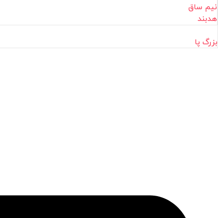
نیم ساق
هدبند
بزرگ پا