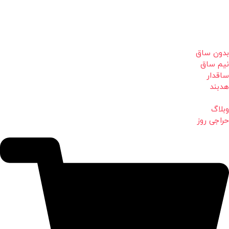
بدون ساق
نیم ساق
ساقدار
هدبند
وبلاگ
حراجی روز