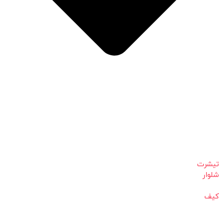
تیشرت
شلوار
کیف