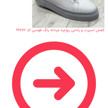
کفش اسپرت و راحتی روزمره مردانه رنگ طوسی کد 99772