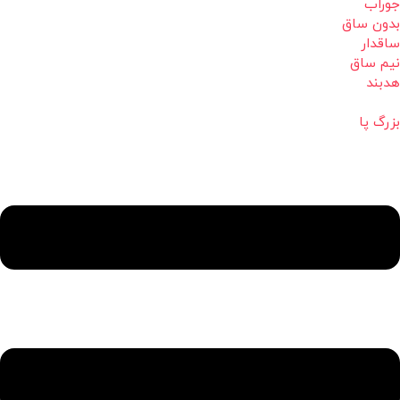
جوراب
بدون ساق
ساقدار
نیم ساق
هدبند
بزرگ پا