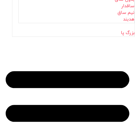
ساقدار
نیم ساق
هدبند
بزرگ پا