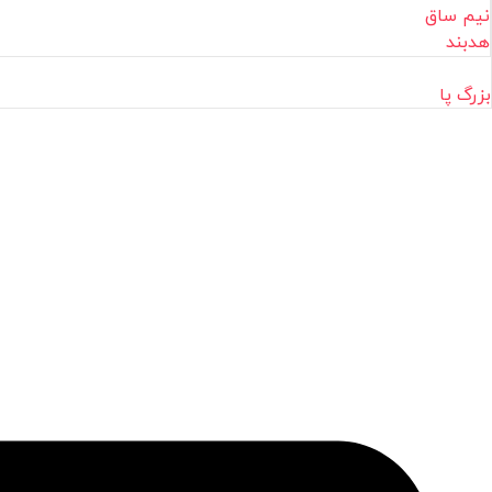
نیم ساق
هدبند
بزرگ پا