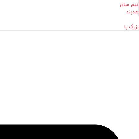
نیم ساق
هدبند
بزرگ پا