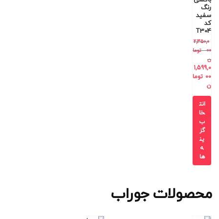
رنگ
سفید
کد
T304
2,350,0
00
توما
ن
1,599,0
00
توما
ن
انت
خا
ب
گز
ین
ه
ها
محصولات جوراب