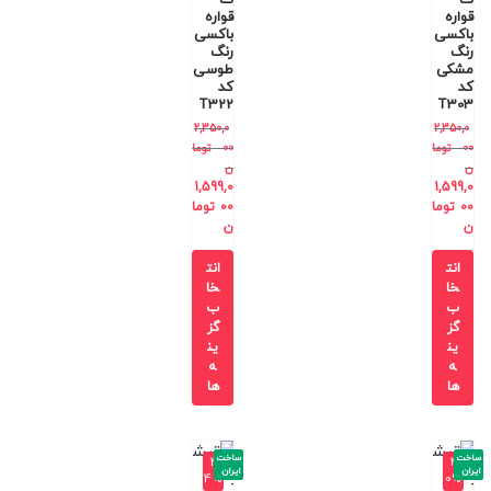
قواره
قواره
باکسی
باکسی
رنگ
رنگ
مشکی
طوسی
کد
کد
T322
T303
2,350,0
2,350,0
00
توما
00
توما
ن
ن
1,599,0
1,599,0
00
توما
00
توما
ن
ن
انت
انت
خا
خا
ب
ب
گز
گز
ین
ین
ه
ه
ها
ها
ساخت
ساخت
-4
-4
ایران
ایران
4%
0%