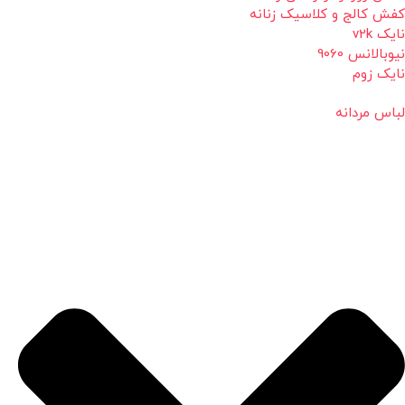
کفش کالج و کلاسیک زنانه
نایک v2k
نیوبالانس 9060
نایک زوم
لباس مردانه