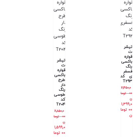
تیشر
ت
قواره
تیشر
باکسی
ت
رنگ
قواره
فسفر
باکسی
ی کد
طرح
T293
دار
2,350,0
رنگ
00
توما
طوسی
ن
کد
T204
1,399,0
00
توما
2,850,0
ن
00
توما
ن
1,599,0
00
توما