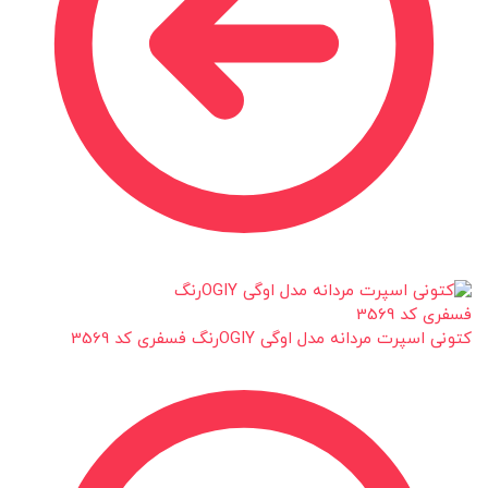
کتونی اسپرت مردانه مدل اوگی OGIYرنگ فسفری کد 3569