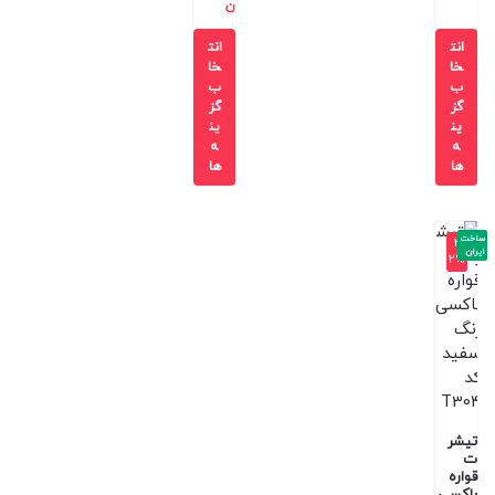
ن
انت
انت
خا
خا
ب
ب
گز
گز
ین
ین
ه
ه
ها
ها
ساخت
-3
ایران
2%
تیشر
ت
قواره
باکسی