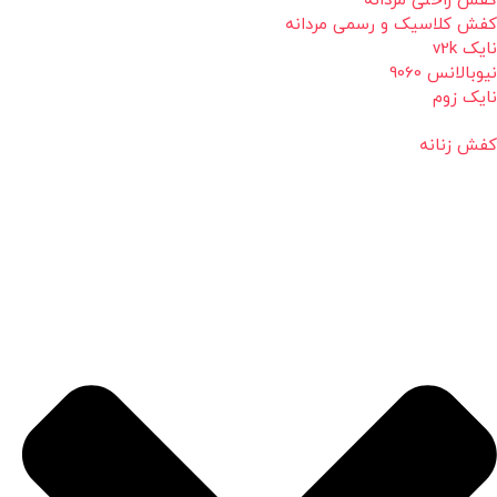
کفش راحتی مردانه
کفش کلاسیک و رسمی مردانه
نایک v2k
نیوبالانس 9060
نایک زوم
کفش زنانه