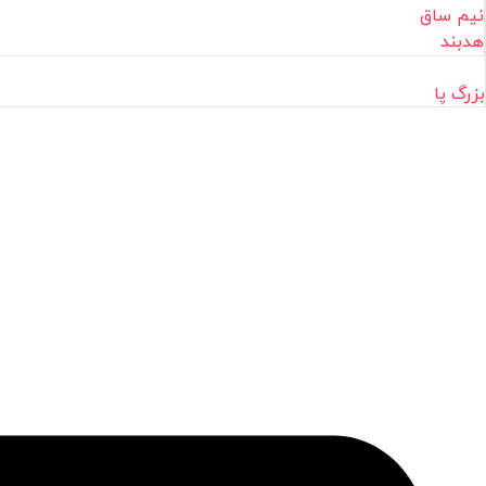
نیم ساق
هدبند
بزرگ پا