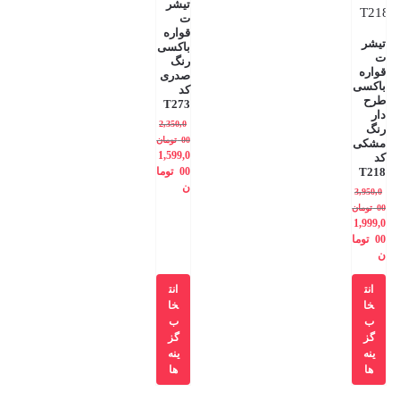
تیشر
ت
قواره
تیشر
باکسی
ت
رنگ
قواره
صدری
باکسی
کد
طرح
T273
دار
2,350,0
رنگ
00
تومان
مشکی
1,599,0
کد
T218
00
توما
ن
3,950,0
00
تومان
1,999,0
00
توما
ن
انت
انت
خا
خا
ب
ب
گز
گز
ینه
ینه
ها
ها