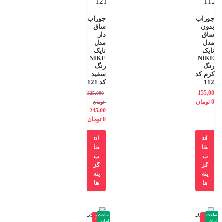
جوراب
جوراب
بدون
ساق
ساق
دار
مدل
مدل
نایک
نایک
NIKE
NIKE
رنگ
رنگ
کرم کد
سفید
112
کد 121
155,00
325,000
0
تومان
تومان
245,00
0
تومان
انت
انت
خا
خا
ب
ب
گز
گز
ینه
ینه
ها
ها
ساخت
ساخت
-3
-1
ایران
ایران