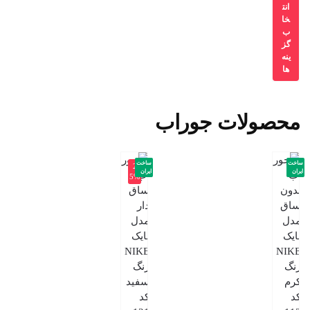
انت
خا
ب
گز
ینه
ها
محصولات جوراب
ساخت
ساخت
-2
ایران
ایران
5%