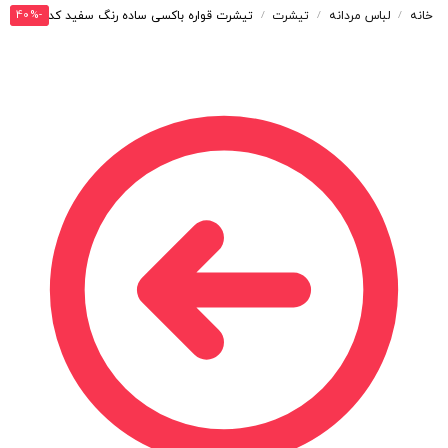
-40%
خانه
لباس مردانه
تیشرت
تیشرت قواره باکسی ساده رنگ سفید کد T252
/
/
/