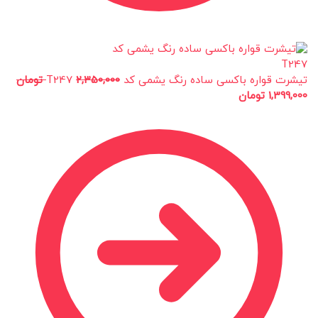
تیشرت قواره باکسی ساده رنگ یشمی کد T247
2,350,000
تومان
1,399,000
تومان