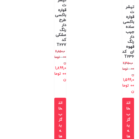
تیشر
ت
تیشر
قواره
ت
باکسی
قواره
طرح
باکسی
دار
ساده
رنگ
جیب
مشکی
دار
کد
رنگ
T227
قهوه
ای کد
2,850,0
T236
00
توما
ن
2,350,0
1,899,0
00
توما
00
توما
ن
ن
1,599,0
00
توما
ن
انت
انت
خا
خا
ب
ب
گز
گز
ین
ین
ه
ه
ها
ها