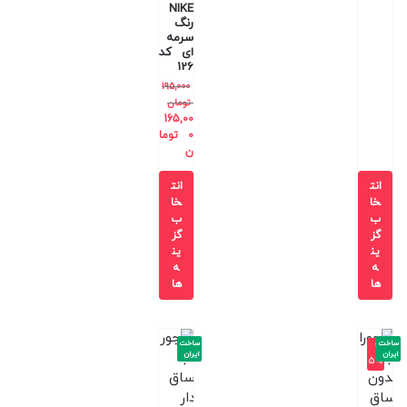
NIKE
رنگ
سرمه
ای کد
126
195,000
تومان
165,00
0
توما
ن
انت
انت
خا
خا
ب
ب
گز
گز
ین
ین
ه
ه
ها
ها
ساخت
ساخت
-2
ایران
ایران
5%