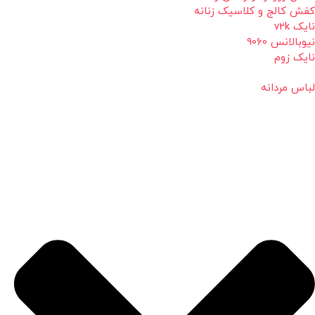
کفش کالج و کلاسیک زنانه
نایک v2k
نیوبالانس 9060
نایک زوم
لباس مردانه