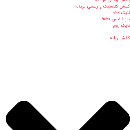
کفش راحتی مردانه
کفش کلاسیک و رسمی مردانه
نایک v2k
نیوبالانس 9060
نایک زوم
کفش زنانه