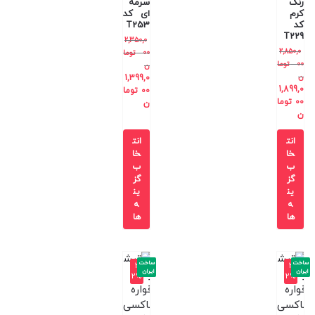
رنگ
سرمه
کرم
ای کد
کد
T253
T229
2,350,0
2,850,0
00
توما
00
توما
ن
ن
1,399,0
1,899,0
00
توما
00
توما
ن
ن
انت
انت
خا
خا
ب
ب
گز
گز
ین
ین
ه
ه
ها
ها
ساخت
ساخت
-3
-3
ایران
ایران
2%
2%