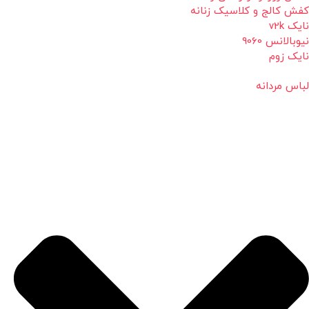
کفش کالج و کلاسیک زنانه
نایک v2k
نیوبالانس 9060
نایک زوم
لباس مردانه