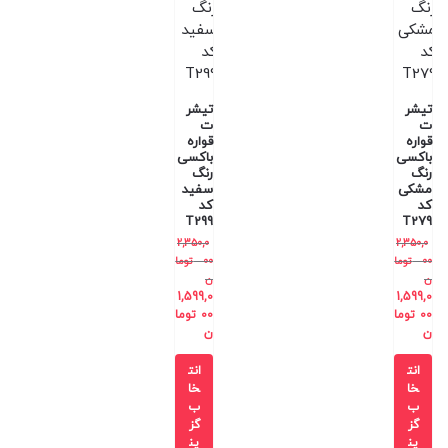
تیشر
تیشر
ت
ت
قواره
قواره
باکسی
باکسی
رنگ
رنگ
مشکی
سفید
کد
کد
T299
T279
2,350,0
2,350,0
00
توما
00
توما
ن
ن
1,599,0
1,599,0
00
توما
00
توما
ن
ن
انت
انت
خا
خا
ب
ب
گز
گز
ین
ین