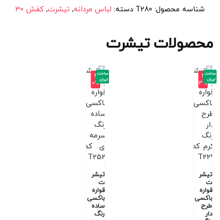
شناسه محصول:
T280
دسته:
لباس مردانه
,
تیشرت
,
کفش 30
محصولات تیشرت
ساخت
ساخت
-4
-3
ایران
ایران
0%
3%
تیشر
تیشر
ت
ت
قواره
قواره
باکسی
باکسی
طرح
ساده
دار
رنگ