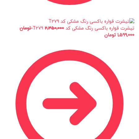
تیشرت قواره باکسی رنگ مشکی کد T279
2,350,000
تومان
1,599,000
تومان