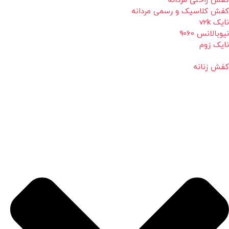
کفش راحتی مردانه
کفش کلاسیک و رسمی مردانه
نایک v2k
نیوبالانس 9060
نایک زوم
کفش زنانه