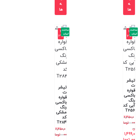
ه
ه
ها
ها
ساخت
ساخت
-3
-3
ایران
ایران
2%
6%
تیشر
ت
تیشر
قواره
ت
باکسی
قواره
رنگ
باکسی
آبی کد
رنگ
T256
مشکی
کد
2,350,0
T284
00
توما
ن
2,350,0
1,499,0
00
توما
00
توما