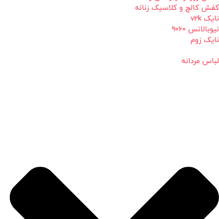
کفش کالج و کلاسیک زنانه
نایک v2k
نیوبالانس 9060
نایک زوم
لباس مردانه