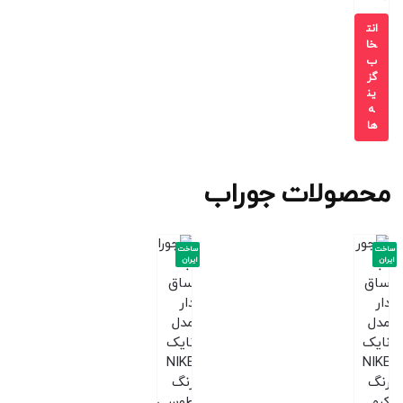
انت
خا
ب
گز
ین
ه
ها
محصولات جوراب
ساخت
ساخت
ایران
ایران