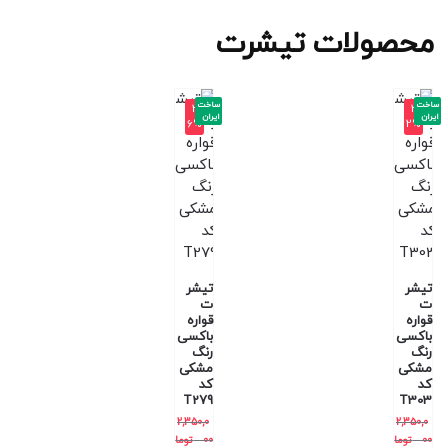
محصولات تیشرت
ساخت
ساخت
-3
-3
ایران
ایران
6%
2%
تیشر
تیشر
ت
ت
قواره
قواره
باکسی
باکسی
رنگ
رنگ
مشکی
مشکی
کد
کد
T279
T303
2,350,0
2,350,0
00
توما
00
توما