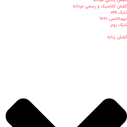
کفش راحتی مردانه
کفش کلاسیک و رسمی مردانه
نایک v2k
نیوبالانس 9060
نایک زوم
کفش زنانه