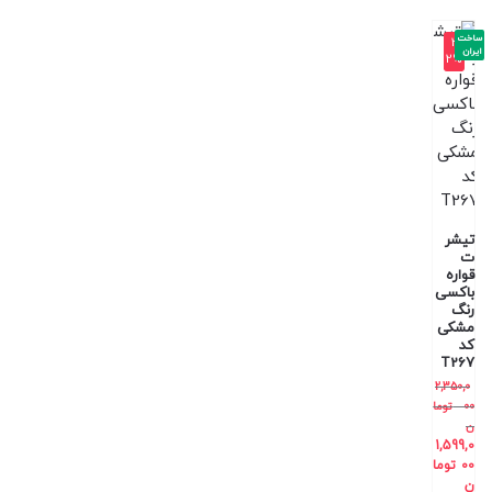
ساخت
-3
ایران
2%
تیشر
ت
قواره
باکسی
رنگ
مشکی
کد
T267
2,350,0
00
توما
ن
1,599,0
00
توما
ن