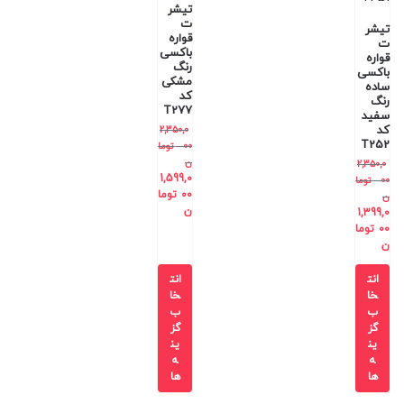
تیشر
ت
تیشر
قواره
ت
باکسی
قواره
رنگ
باکسی
مشکی
ساده
کد
رنگ
T277
سفید
کد
2,350,0
T252
00
توما
ن
2,350,0
1,599,0
00
توما
00
توما
ن
ن
1,399,0
00
توما
ن
انت
انت
خا
خا
ب
ب
گز
گز
ین
ین
ه
ه
ها
ها