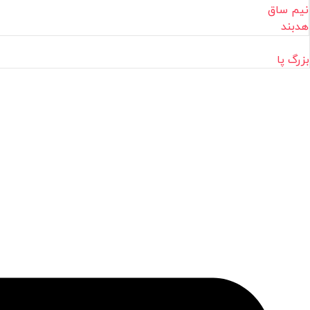
نیم ساق
هدبند
بزرگ پا