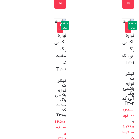
ها
ها
ساخت
ساخت
-4
-4
ایران
ایران
5%
5%
تیشر
ت
تیشر
قواره
ت
باکسی
قواره
رنگ
باکسی
آبی کد
رنگ
T302
سفید
کد
2,350,0
T308
00
توما
ن
2,350,0
1,299,0
00
توما
00
توما
ن
ن
1,299,0