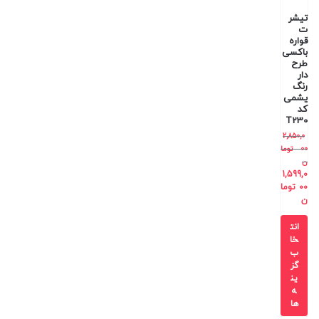
تیشر
ت
قواره
باکسی
طرح
دار
رنگ
یشمی
کد
T230
2,850,0
00
توما
ن
1,599,0
00
توما
ن
انت
خا
ب
گز
ین
ه
ها