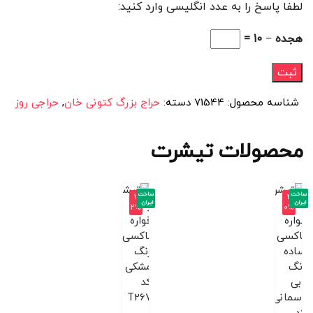
لطفا پاسخ را به عدد انگلیسی وارد کنید:
هجده − 10 =
شناسه محصول:
71544
دسته:
حراج بزرگ کتونی خان
,
حراجی روز
محصولات تیشرت
ساخت
ساخت
-3
-4
ایران
ایران
2%
0%