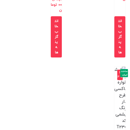
00
توما
ن
انت
انت
خا
خا
ب
ب
گز
گز
ین
ین
ه
ه
ها
ها
ساخت
-4
ایران
4%