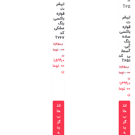
تیشر
ت
قواره
تیشر
باکسی
ت
رنگ
قواره
مشکی
باکسی
کد
ساده
T267
رنگ
2,350,0
آبی
00
توما
آسمان
ن
ی کد
1,599,0
T251
00
توما
2,350,0
ن
00
توما
ن
1,399,0
00
توما
ن
انت
انت
خا
خا
ب
ب
گز
گز
ین
ین
ه
ه