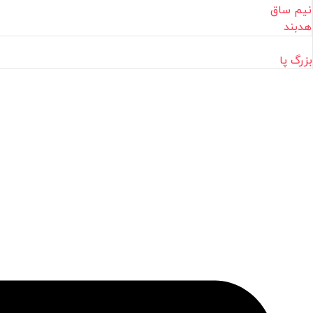
نیم ساق
هدبند
بزرگ پا