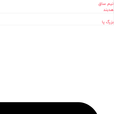
نیم ساق
هدبند
بزرگ پا