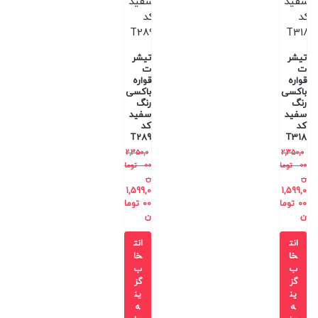
تیشر
تیشر
ت
ت
قواره
قواره
باکسی
باکسی
رنگ
رنگ
سفید
سفید
کد
کد
T289
T318
2,350,0
2,350,0
00
توما
00
توما
ن
ن
1,599,0
1,599,0
00
توما
00
توما
ن
ن
انت
انت
خا
خا
ب
ب
گز
گز
ین
ین
ه
ه