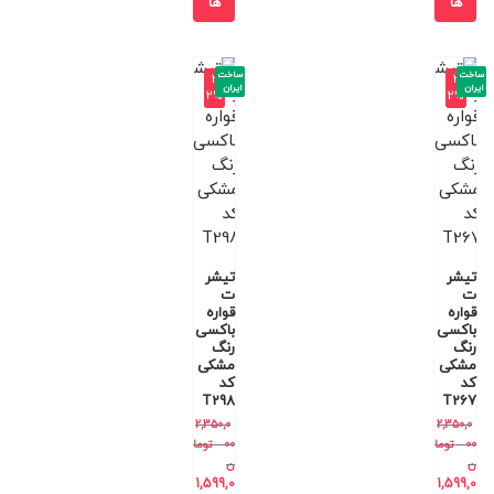
ها
ها
ساخت
ساخت
-3
-3
ایران
ایران
2%
2%
تیشر
تیشر
ت
ت
قواره
قواره
باکسی
باکسی
رنگ
رنگ
مشکی
مشکی
کد
کد
T298
T267
2,350,0
2,350,0
00
توما
00
توما
ن
ن
1,599,0
1,599,0