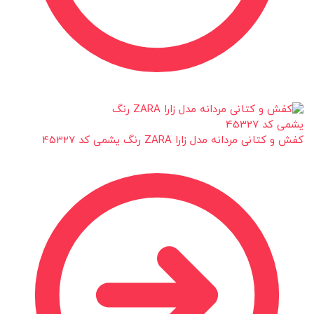
کفش و کتانی مردانه مدل زارا ZARA رنگ یشمی کد 45327