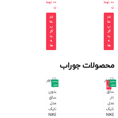
00
توما
00
توما
ن
ن
انت
انت
خا
خا
ب
ب
گز
گز
ین
ین
ه
ه
ها
ها
محصولات جوراب
ساخت
ساخت
-2
ایران
ایران
5%