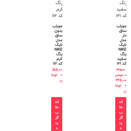
جوراب
جوراب
ساق
بدون
دار
ساق
مدل
مدل
نایک
نایک
NIKE
NIKE
رنگ
رنگ
سفید
کرم
کد 121
کد 112
155,00
325,00
0
توما
0
تومان
245,00
ن
0
توما
ن
انت
انت
خا
خا
ب
ب
گز
گز
ین
ین
ه
ه