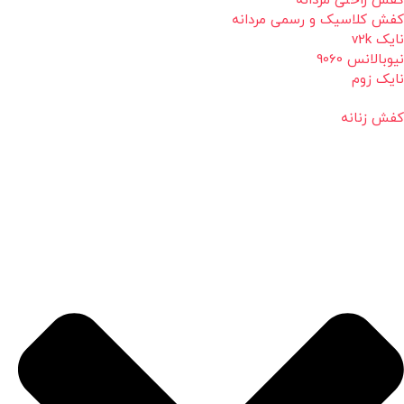
کفش راحتی مردانه
کفش کلاسیک و رسمی مردانه
نایک v2k
نیوبالانس 9060
نایک زوم
کفش زنانه