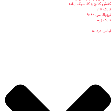
کفش کالج و کلاسیک زنانه
نایک v2k
نیوبالانس 9060
نایک زوم
لباس مردانه