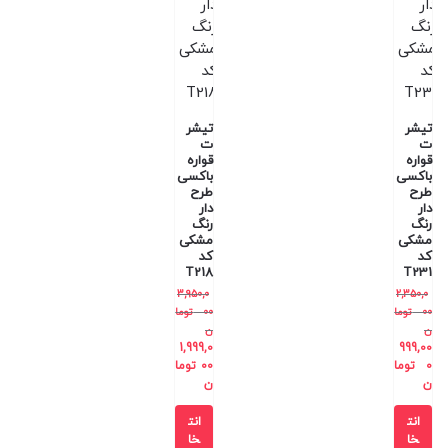
تیشر
تیشر
ت
ت
قواره
قواره
باکسی
باکسی
طرح
طرح
دار
دار
رنگ
رنگ
مشکی
مشکی
کد
کد
T218
T231
3,950,0
2,350,0
00
توما
00
توما
ن
ن
1,999,0
999,00
0
توما
00
توما
ن
ن
انت
انت
خا
خا