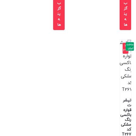
ب
ب
گز
گز
ین
ین
ه
ه
ها
ها
ساخت
-3
ایران
2%
تیشر
ت
قواره
باکسی
رنگ
مشکی
کد
T267