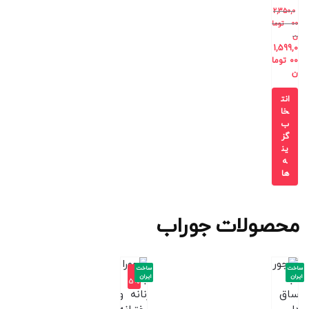
2,350,0
00
توما
ن
1,599,0
00
توما
ن
انت
خا
ب
گز
ین
ه
ها
محصولات جوراب
ساخت
ساخت
-1
ایران
ایران
5%