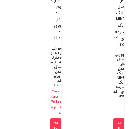
جوراب
زنانه و
جوراب
دختران
ساق
ه نیم
دار
ساق
مدل
مدل
نایک
توری
NIKE
کد
رنگ
H102
سرمه
ای کد
305,00
125
0
تومان
259,00
0
توما
ن
اط
انت
لا
خا