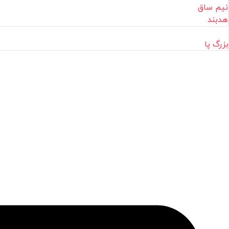
نیم ساق
هدبند
بزرگ پا