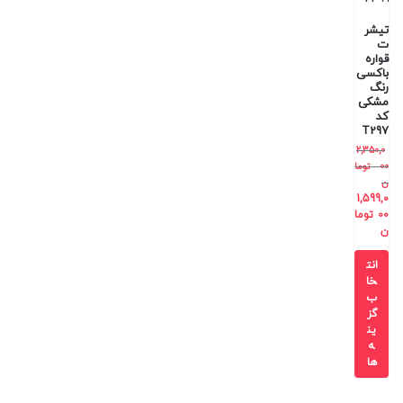
تیشر
ت
قواره
باکسی
رنگ
مشکی
کد
T297
2,350,0
00
توما
ن
1,599,0
00
توما
ن
انت
خا
ب
گز
ین
ه
ها