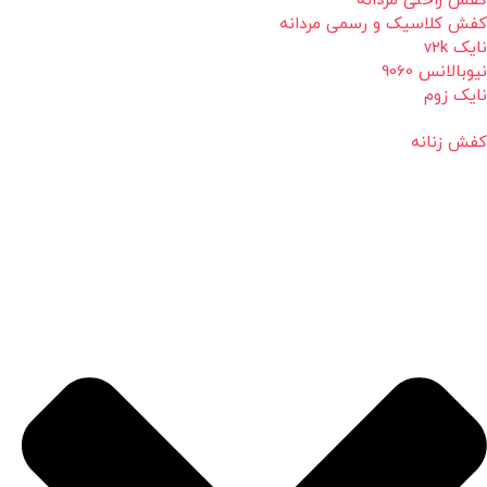
کفش راحتی مردانه
کفش کلاسیک و رسمی مردانه
نایک v2k
نیوبالانس 9060
نایک زوم
کفش زنانه