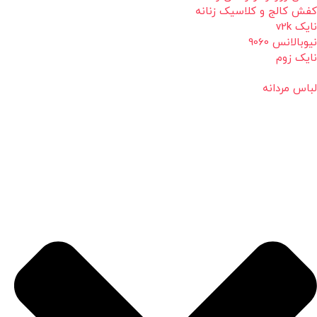
کفش کالج و کلاسیک زنانه
نایک v2k
نیوبالانس 9060
نایک زوم
لباس مردانه