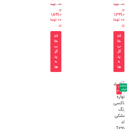
00
توما
00
توما
ن
ن
1,599,0
1,399,0
00
توما
00
توما
ن
ن
انت
انت
خا
خا
ب
ب
گز
گز
ین
ین
ه
ه
ها
ها
ساخت
-3
ایران
2%