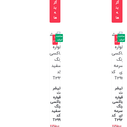
گز
گز
ین
ین
ه
ه
ها
ها
ساخت
ساخت
-3
-4
ایران
ایران
2%
0%
تیشر
تیشر
ت
ت
قواره
قواره
باکسی
باکسی
رنگ
رنگ
سرمه
سفید
ای کد
کد
T299
T292
2,350,0
2,350,0