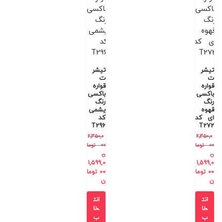
تیشر
تیشر
ت
ت
قواره
قواره
باکسی
باکسی
رنگ
رنگ
قهوه
یشمی
ای کد
کد
T296
T272
2,350,0
2,350,0
00
توما
00
توما
ن
ن
1,599,0
1,599,0
00
توما
00
توما
ن
ن
انت
انت
خا
خا
ب
ب