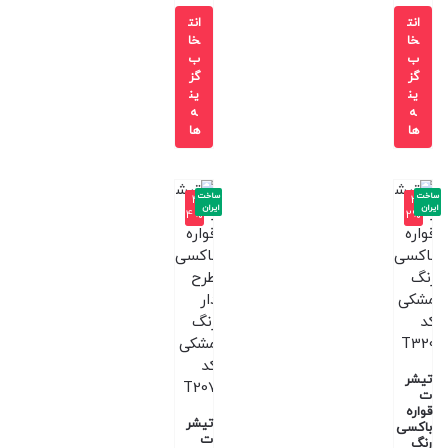
انت
انت
خا
خا
ب
ب
گز
گز
ین
ین
ه
ه
ها
ها
ساخت
ساخت
-4
-3
ایران
ایران
4%
2%
تیشر
ت
قواره
تیشر
باکسی
ت
رنگ