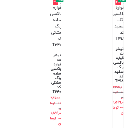
2%
2%
تیشر
ت
تیشر
قواره
ت
باکسی
قواره
رنگ
باکسی
سفید
ساده
کد
رنگ
T318
مشکی
کد
2,350,0
T240
00
توما
ن
2,350,0
1,599,0
00
توما
00
توما
ن
ن
1,599,0
00
توما
ن