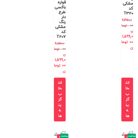
قواره
مشکی
باکسی
کد
طرح
T320
دار
2,350,0
رنگ
00
توما
مشکی
ن
کد
T207
1,599,0
00
توما
2,850,0
ن
00
توما
ن
1,599,0
00
توما
ن
انت
انت
خا
خا
ب
ب
گز
گز
ین
ین
ه
ه
ها
ها
ساخت
ساخت
-3
-3