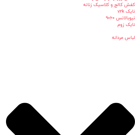
کفش کالج و کلاسیک زنانه
نایک v2k
نیوبالانس 9060
نایک زوم
لباس مردانه