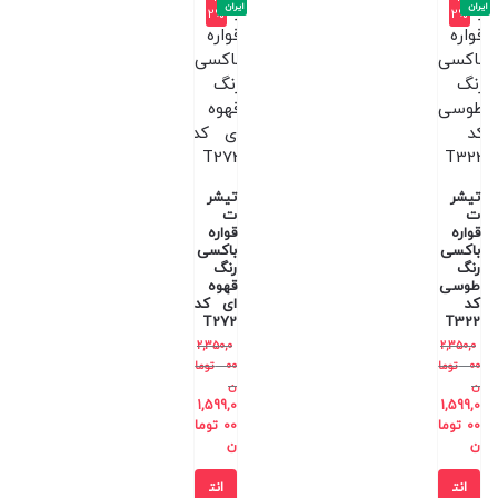
ایران
ایران
2%
2%
تیشر
تیشر
ت
ت
قواره
قواره
باکسی
باکسی
رنگ
رنگ
طوسی
قهوه
کد
ای کد
T272
T322
2,350,0
2,350,0
00
توما
00
توما
ن
ن
1,599,0
1,599,0
00
توما
00
توما
ن
ن
انت
انت