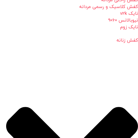
کفش راحتی مردانه
کفش کلاسیک و رسمی مردانه
نایک v2k
نیوبالانس 9060
نایک زوم
کفش زنانه