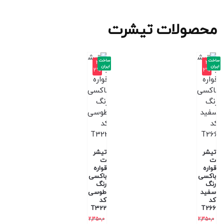
محصولات تیشرت
ساخت
ساخت
-3
-3
ایران
ایران
2%
2%
تیشر
تیشر
ت
ت
قواره
قواره
باکسی
باکسی
رنگ
رنگ
سفید
طوسی
کد
کد
T322
T266
2,350,0
2,350,0