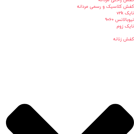
کفش راحتی مردانه
کفش کلاسیک و رسمی مردانه
نایک v2k
نیوبالانس 9060
نایک زوم
کفش زنانه