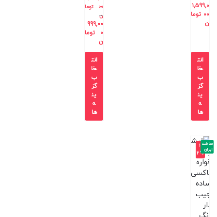
1,599,0
00
توما
00
توما
ن
ن
999,00
0
توما
ن
انت
انت
خا
خا
ب
ب
گز
گز
ین
ین
ه
ه
ها
ها
ساخت
-3
ایران
2%