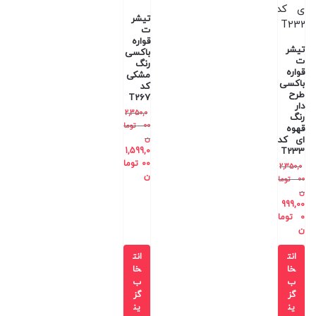
تیشر
ت
قواره
تیشر
باکسی
ت
رنگ
قواره
مشکی
باکسی
کد
طرح
T267
دار
2,350,0
رنگ
00
توما
قهوه
ن
ای کد
1,599,0
T233
00
توما
2,350,0
ن
00
توما
ن
999,00
0
توما
ن
انت
انت
خا
خا
ب
ب
گز
گز
ین
ین