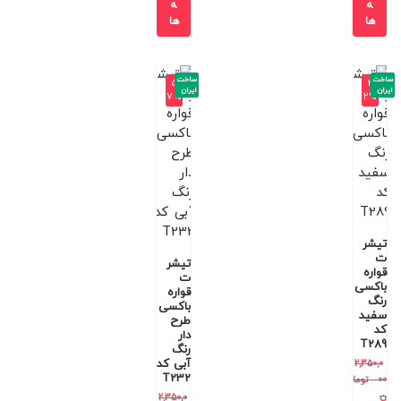
ه
ه
ها
ها
ساخت
ساخت
-5
-3
ایران
ایران
7%
2%
تیشر
ت
تیشر
قواره
ت
باکسی
قواره
رنگ
باکسی
سفید
طرح
کد
دار
T289
رنگ
آبی کد
2,350,0
T232
00
توما
ن
2,350,0