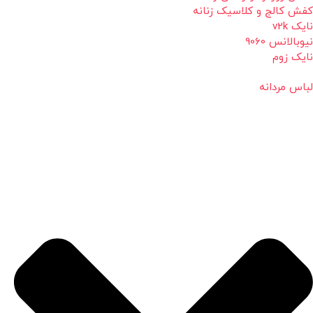
کفش کالج و کلاسیک زنانه
نایک v2k
نیوبالانس 9060
نایک زوم
لباس مردانه