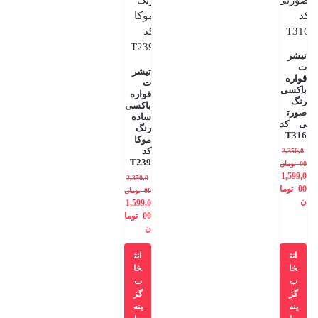
تیشر
ت
تیشر
قواره
ت
باکسی
قواره
رنگ
باکسی
صورت
ساده
ی کد
رنگ
T316
موکا
کد
2,350,0
T239
00
تومان
1,599,0
2,350,0
00
توما
00
تومان
ن
1,599,0
00
توما
ن
انت
انت
خا
خا
ب
ب
گز
گز
ینه
ینه