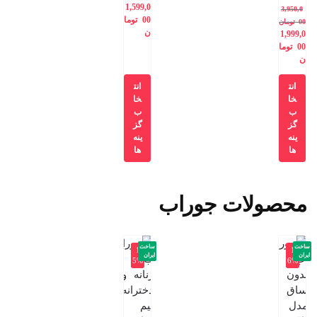
1,599,0
3,950,0
00
توما
00
تومان
ن
1,999,0
00
توما
ن
انت
انت
خا
خا
ب
ب
گز
گز
ینه
ینه
ها
ها
محصولات جوراب
ساخت
ساخت
-1
-1
ایران
ایران
5%
6%