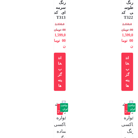
رنگ
رنگ
طوس
سرمه
ی کد
ای کد
T313
T322
2,350,0
2,350,0
00
تومان
00
تومان
1,599,0
1,599,0
00
توما
00
توما
ن
ن
انت
انت
خا
خا
ب
ب
گز
گز
ینه
ینه
ها
ها
ساخت
ساخت
-3
-3
ایران
ایران
2%
2%