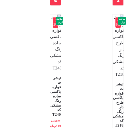
ها
ها
ساخت
ساخت
-3
-4
ایران
ایران
2%
9%
تیشر
ت
تیشر
قواره
ت
باکسی
قواره
ساده
باکسی
رنگ
طرح
مشکی
دار
کد
رنگ
T240
مشکی
کد
2,350,0
T218
00
تومان