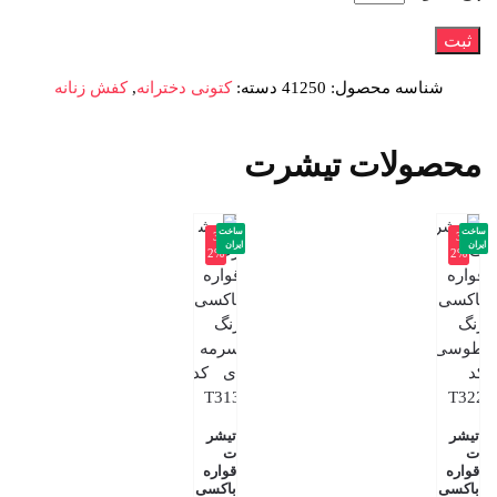
شناسه محصول:
41250
دسته:
کتونی دخترانه
,
کفش زنانه
محصولات تیشرت
ساخت
ساخت
-3
-3
ایران
ایران
2%
2%
تیشر
تیشر
ت
ت
قواره
قواره
باکسی
باکسی