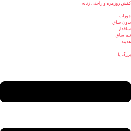
کفش روزمره و راحتی زنانه
جوراب
بدون ساق
ساقدار
نیم ساق
هدبند
بزرگ پا