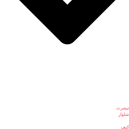
تیشرت
شلوار
کیف