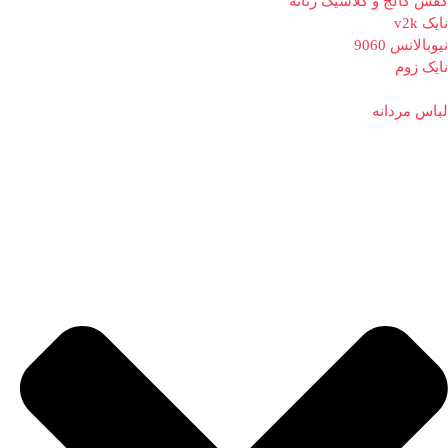
کفش کالج و کلاسیک زنانه
نایک v2k
نیوبالانس 9060
نایک زوم
لباس مردانه