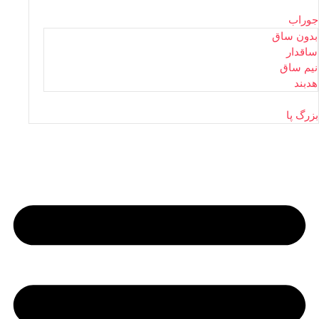
جوراب
بدون ساق
ساقدار
نیم ساق
هدبند
بزرگ پا