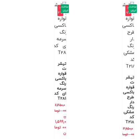
ساخت
ساخت
-3
-4
ایران
ایران
2%
9%
تیشر
ت
قواره
تیشر
باکسی
ت
رنگ
قواره
سرمه
باکسی
ای کد
طرح
T281
دار
2,350,0
رنگ
00
توما
مشکی
ن
کد
1,599,0
T218
00
توما
3,950,0
ن
00
توما