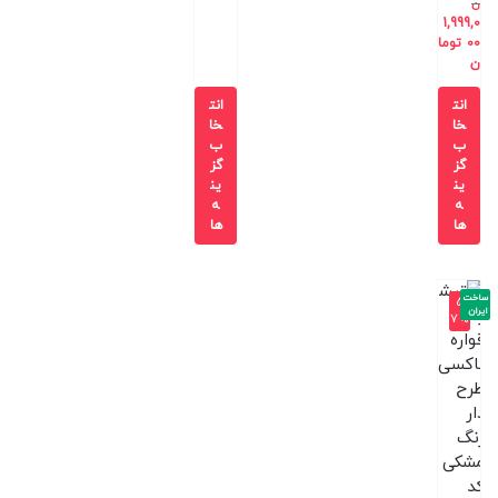
ن
1,999,0
00
توما
ن
انت
انت
خا
خا
ب
ب
گز
گز
ین
ین
ه
ه
ها
ها
ساخت
-5
ایران
7%