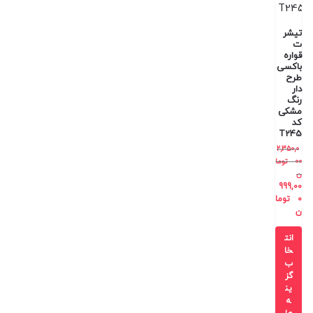
تیشر
ت
قواره
باکسی
طرح
دار
رنگ
مشکی
کد
T245
2,350,0
00
توما
ن
999,00
0
توما
ن
انت
خا
ب
گز
ین
ه