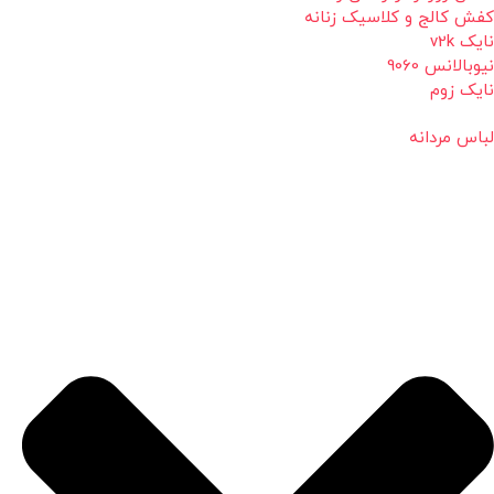
کفش کالج و کلاسیک زنانه
نایک v2k
نیوبالانس 9060
نایک زوم
لباس مردانه