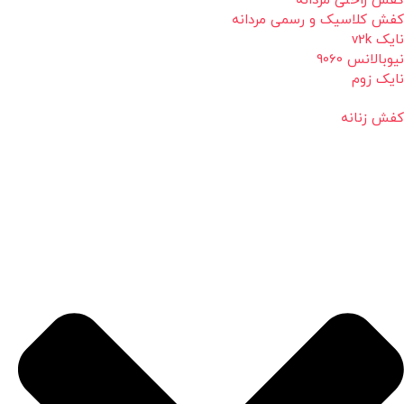
کفش راحتی مردانه
کفش کلاسیک و رسمی مردانه
نایک v2k
نیوبالانس 9060
نایک زوم
کفش زنانه