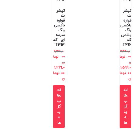
تیشر
تیشر
ت
ت
قواره
قواره
باکسی
باکسی
رنگ
رنگ
یشمی
سرمه
کد
ای کد
T313
T296
2,350,0
2,350,0
00
توما
00
توما
ن
ن
1,299,0
1,599,0
00
توما
00
توما
ن
ن
انت
انت
خا
خا
ب
ب
گز
گز
ین
ین
ه
ه
ها
ها