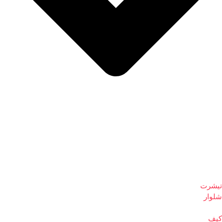
تیشرت
شلوار
کیف