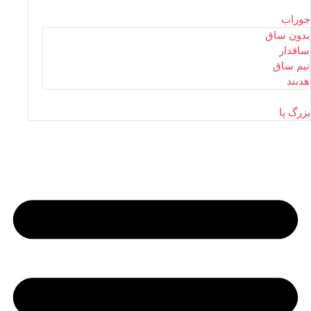
جوراب
بدون ساق
ساقدار
نیم ساق
هدبند
بزرگ پا