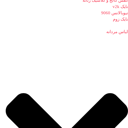
کفش کالج و کلاسیک زنانه
نایک v2k
نیوبالانس 9060
نایک زوم
لباس مردانه