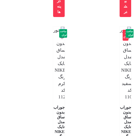
بی
گز
ش
ینه
تر
ها
ساخت
ساخت
-2
ایران
ایران
4%
جوراب
جوراب
بدون
بدون
ساق
ساق
مدل
مدل
نایک
نایک
NIKE
NIKE