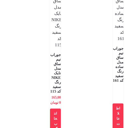
جوراب
نیم
جوراب
ساق
نیم
مدل
ساق
ساده
مدل
رنگ
نایک
سفید
NIKE
کد 161
رنگ
سفید
کد 115
165,00
0
تومان
اط
لا
انت
عا
خا
ت
ب