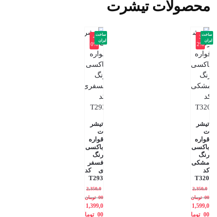
محصولات تیشرت
ساخت
ساخت
-4
-3
ایران
ایران
0%
2%
تیشر
تیشر
ت
ت
قواره
قواره
باکسی
باکسی
رنگ
رنگ
مشکی
فسفر
کد
ی کد
T293
T320
2,350,0
2,350,0
00
تومان
00
تومان
1,399,0
1,599,0
00
توما
00
توما