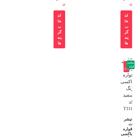
ن
ن
انت
انت
خا
خا
ب
ب
گز
گز
ینه
ینه
ها
ها
ساخت
-3
ایران
2%
تیشر
ت
قواره
باکسی