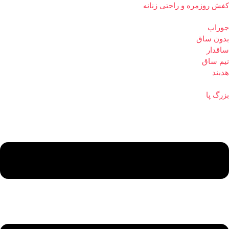
کفش روزمره و راحتی زنانه
جوراب
بدون ساق
ساقدار
نیم ساق
هدبند
بزرگ پا