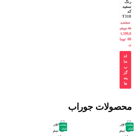
رنگ
سفید
کد
T318
2,350,0
00
تومان
1,599,0
00
توما
ن
انت
خا
ب
گز
ینه
ها
محصولات جوراب
ساخت
ساخت
ایران
ایران