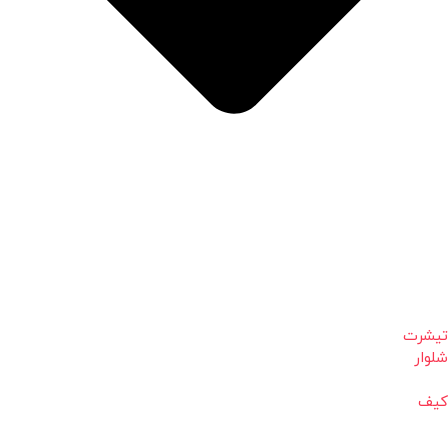
تیشرت
شلوار
کیف