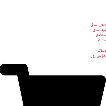
بدون ساق
نیم ساق
ساقدار
هدبند
وبلاگ
حراجی روز