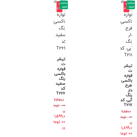
ساخت
ساخت
-3
-3
ایران
ایران
2%
3%
تیشر
ت
تیشر
قواره
ت
باکسی
قواره
رنگ
باکسی
سفید
طرح
کد
دار
T266
رنگ
آبی کد
2,350,0
T217
00
توما
ن
2,850,0
1,599,0
00
توما
00
توما
ن
ن
1,899,0
00
توما