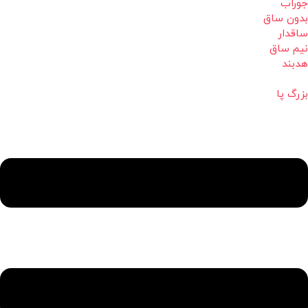
جوراب
بدون ساق
ساقدار
نیم ساق
هدبند
بزرگ پا