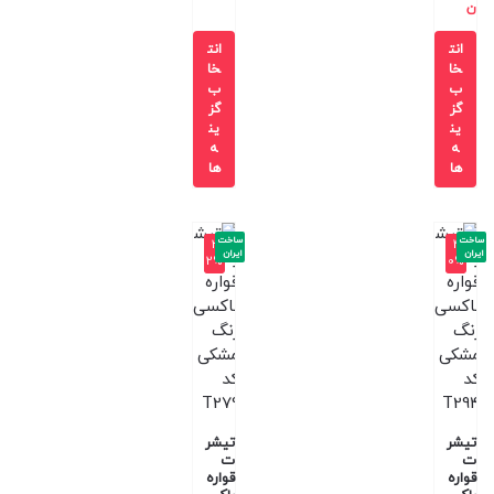
ن
انت
انت
خا
خا
ب
ب
گز
گز
ین
ین
ه
ه
ها
ها
ساخت
ساخت
-3
-4
ایران
ایران
2%
0%
تیشر
تیشر
ت
ت
قواره
قواره