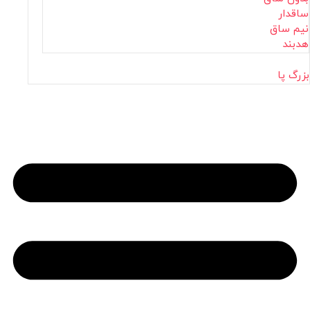
ساقدار
نیم ساق
هدبند
بزرگ پا