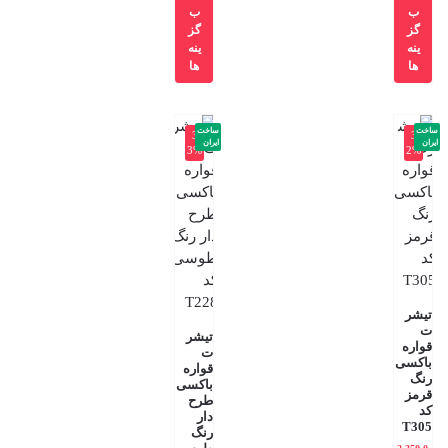
ب
ب
گز
گز
ینه
ینه
ها
ها
ساخت
ساخت
-3
-3
ایران
ایران
3%
2%
تیشر
ت
تیشر
قواره
ت
باکسی
قواره
رنگ
باکسی
قرمز
طرح
کد
دار
T305
رنگ