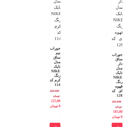
جوراب
نیم
جوراب
ساق
ساق
مدل
دار
نایک
مدل
NIKE
نایک
رنگ
NIKE
کرم کد
رنگ
114
قهوه
ای کد
269,000
128
تومان
225,00
285,000
0
تومان
تومان
185,00
0
تومان