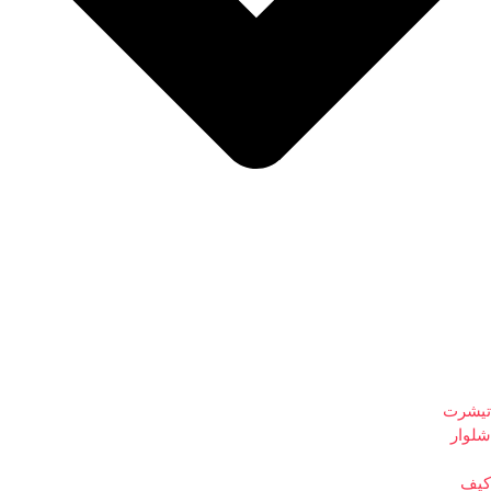
تیشرت
شلوار
کیف