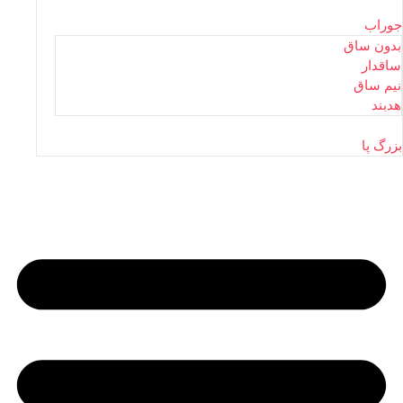
جوراب
بدون ساق
ساقدار
نیم ساق
هدبند
بزرگ پا