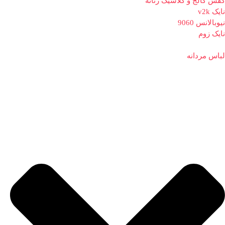
کفش کالج و کلاسیک زنانه
نایک v2k
نیوبالانس 9060
نایک زوم
لباس مردانه