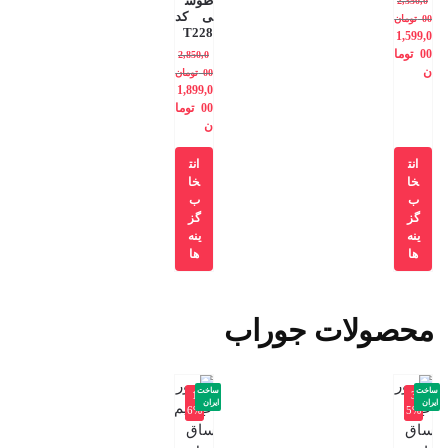
طوس
2,350,0
ی کد
00
تومان
T228
1,599,0
00
توما
2,850,0
ن
00
تومان
1,899,0
00
توما
ن
انت
انت
خا
خا
ب
ب
گز
گز
ینه
ینه
ها
ها
محصولات جوراب
ساخت
ساخت
-1
-3
ایران
ایران
6%
5%