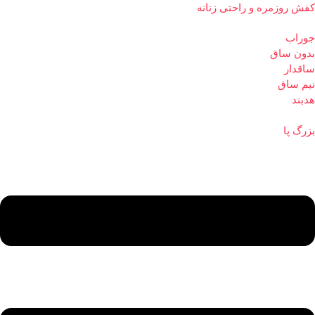
کفش روزمره و راحتی زنانه
جوراب
بدون ساق
ساقدار
نیم ساق
هدبند
بزرگ پا