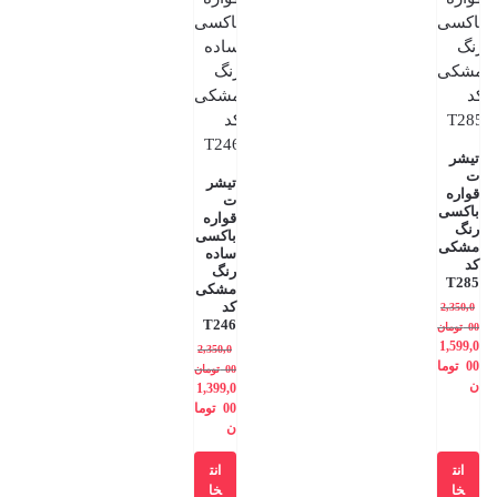
تیشر
ت
تیشر
قواره
ت
باکسی
قواره
رنگ
باکسی
مشکی
ساده
کد
رنگ
T285
مشکی
کد
2,350,0
T246
00
تومان
1,599,0
2,350,0
00
توما
00
تومان
ن
1,399,0
00
توما
ن
انت
انت
خا
خا