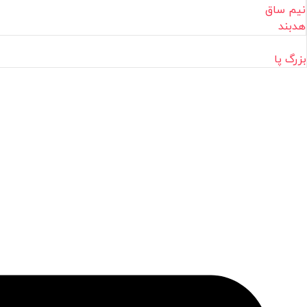
نیم ساق
هدبند
بزرگ پا