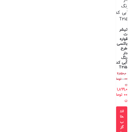
تیشر
ت
قواره
باکسی
طرح
دار
رنگ
آبی کد
T215
2,850,0
00
توما
ن
1,899,0
00
توما
ن
انت
خا
ب
گز