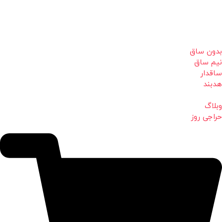
بدون ساق
نیم ساق
ساقدار
هدبند
وبلاگ
حراجی روز