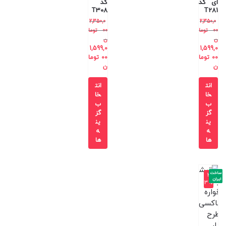
ای کد
کد
T308
T281
2,350,0
2,350,0
00
توما
00
توما
ن
ن
1,599,0
1,599,0
00
توما
00
توما
ن
ن
انت
انت
خا
خا
ب
ب
گز
گز
ین
ین
ه
ه
ها
ها
ساخت
-3
ایران
3%