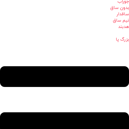
جوراب
بدون ساق
ساقدار
نیم ساق
هدبند
بزرگ پا