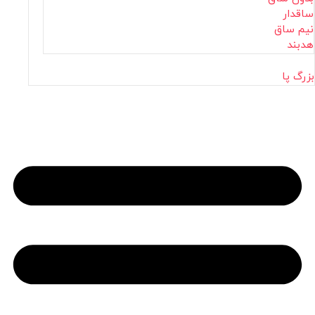
ساقدار
نیم ساق
هدبند
بزرگ پا