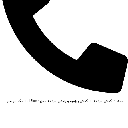
خانه
کفش مردانه
کفش روزمره و راحتی مردانه مدل pull&bear رنگ طوسی کد 41896
/
/