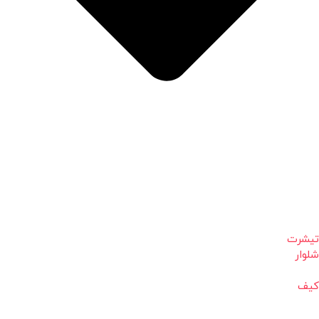
تیشرت
شلوار
کیف