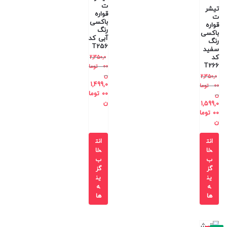
ت
تیشر
قواره
ت
باکسی
قواره
رنگ
باکسی
آبی کد
رنگ
T256
سفید
کد
2,350,0
T266
00
توما
ن
2,350,0
1,499,0
00
توما
00
توما
ن
ن
1,599,0
00
توما
ن
انت
انت
خا
خا
ب
ب
گز
گز
ین
ین
ه
ه
ها
ها