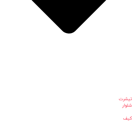
تیشرت
شلوار
کیف