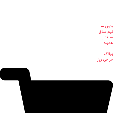
بدون ساق
نیم ساق
ساقدار
هدبند
وبلاگ
حراجی روز