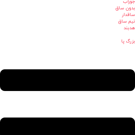
جوراب
بدون ساق
ساقدار
نیم ساق
هدبند
بزرگ پا