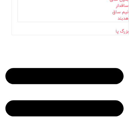
ساقدار
نیم ساق
هدبند
بزرگ پا