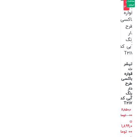
ساخت
-3
ایران
3%
تیشر
ت
قواره
باکسی
طرح
دار
رنگ
آبی کد
T217
2,850,0
00
توما
ن
1,899,0
00
توما