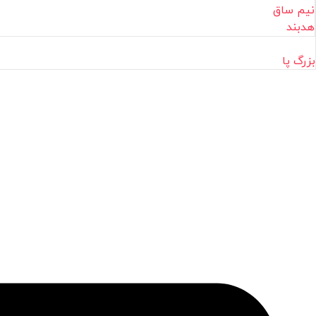
نیم ساق
هدبند
بزرگ پا