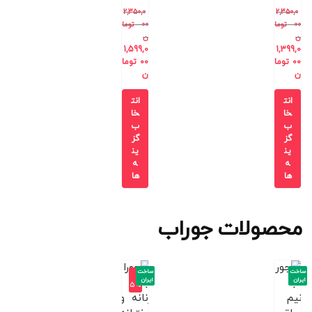
2,350,0
2,350,0
00
توما
00
توما
ن
ن
1,599,0
1,399,0
00
توما
00
توما
ن
ن
انت
انت
خا
خا
ب
ب
گز
گز
ین
ین
ه
ه
ها
ها
محصولات جوراب
ساخت
ساخت
-1
ایران
ایران
5%