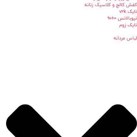
کفش کالج و کلاسیک زنانه
نایک v2k
نیوبالانس 9060
نایک زوم
لباس مردانه