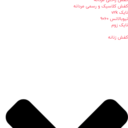
کفش راحتی مردانه
کفش کلاسیک و رسمی مردانه
نایک v2k
نیوبالانس 9060
نایک زوم
کفش زنانه