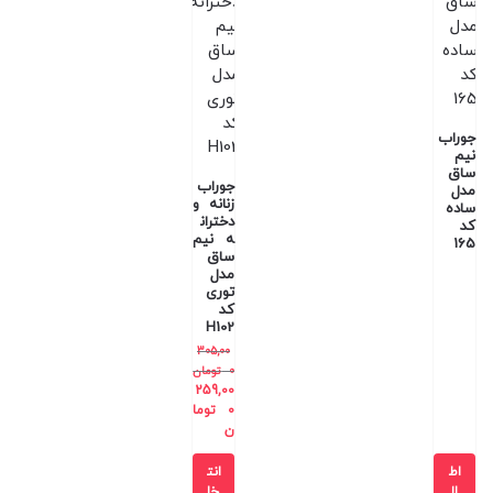
جوراب
نیم
ساق
جوراب
مدل
زنانه و
ساده
دختران
کد
ه نیم
165
ساق
مدل
توری
کد
H102
305,00
0
تومان
259,00
0
توما
ن
اط
انت
لا
خا