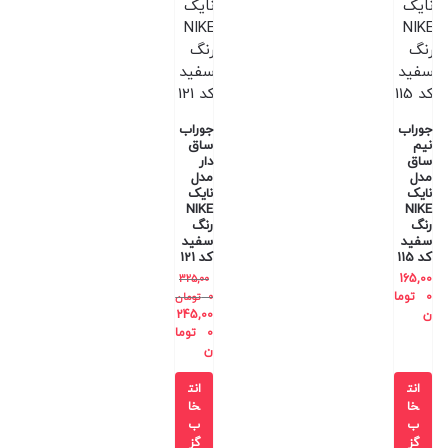
جوراب
جوراب
نیم
ساق
ساق
دار
مدل
مدل
نایک
نایک
NIKE
NIKE
رنگ
رنگ
سفید
سفید
کد 115
کد 121
165,00
325,00
0
توما
0
تومان
ن
245,00
0
توما
ن
انت
انت
خا
خا
ب
ب
گز
گز