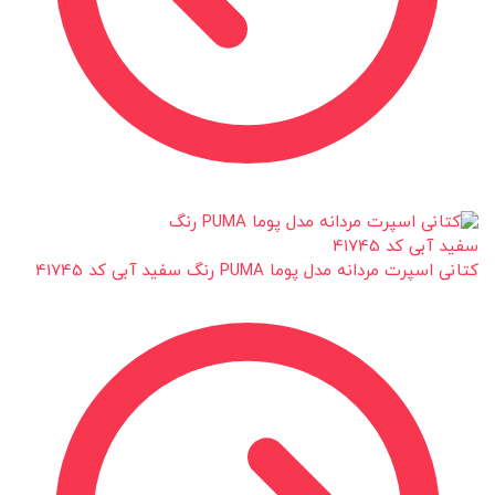
کتانی اسپرت مردانه مدل پوما PUMA رنگ سفید آبی کد 41745