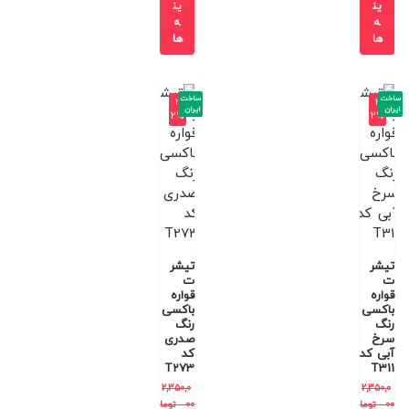
ین
ین
ه
ه
ها
ها
ساخت
ساخت
-3
-3
ایران
ایران
2%
2%
تیشر
تیشر
ت
ت
قواره
قواره
باکسی
باکسی
رنگ
رنگ
سرخ
صدری
آبی کد
کد
T273
T311
2,350,0
2,350,0
00
توما
00
توما