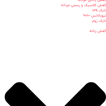
کفش راحتی مردانه
کفش کلاسیک و رسمی مردانه
نایک v2k
نیوبالانس 9060
نایک زوم
کفش زنانه