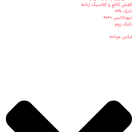
کفش کالج و کلاسیک زنانه
نایک v2k
نیوبالانس 9060
نایک زوم
لباس مردانه