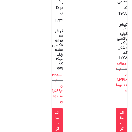
تیشر
ت
تیشر
قواره
ت
باکسی
قواره
رنگ
باکسی
مشکی
ساده
کد
رنگ
T278
موکا
کد
2,350,0
T239
00
توما
ن
2,350,0
1,499,0
00
توما
00
توما
ن
ن
1,599,0
00
توما
ن
انت
انت
خا
خا
ب
ب
گز
گز