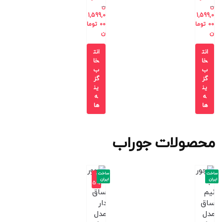
ن
ن
1,599,0
1,599,0
00
توما
00
توما
ن
ن
انت
انت
خا
خا
ب
ب
گز
گز
ین
ین
ه
ه
ها
ها
محصولات جوراب
ساخت
ساخت
-2
ایران
ایران
5%