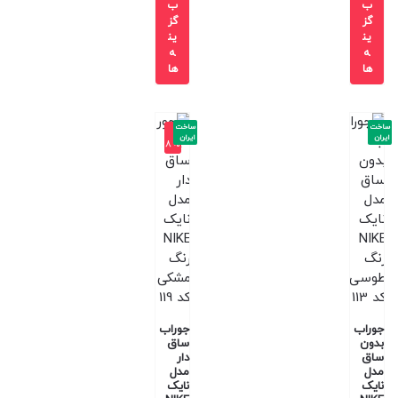
ب
ب
گز
گز
ین
ین
ه
ه
ها
ها
ساخت
ساخت
-1
ایران
ایران
8%
جوراب
جوراب
بدون
ساق
ساق
دار
مدل
مدل
نایک
نایک