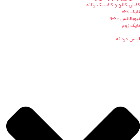
کفش کالج و کلاسیک زنانه
نایک v2k
نیوبالانس 9060
نایک زوم
لباس مردانه