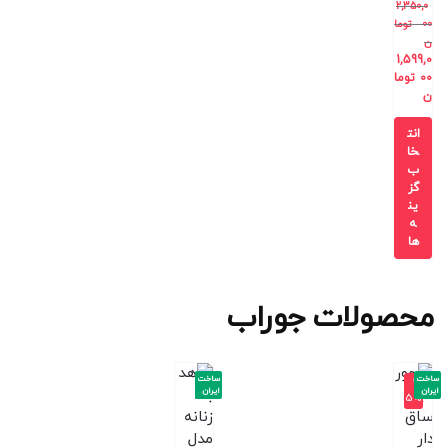
2,350,0
00
توما
ن
1,599,0
00
توما
ن
انت
خا
ب
گز
ین
ه
ها
محصولات جوراب
ساخت
ساخت
-2
ایران
ایران
5%