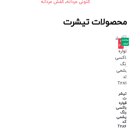
کتونی مردانه
,
کفش مردانه
محصولات تیشرت
ساخت
-3
ایران
2%
تیشر
ت
قواره
باکسی
رنگ
یشمی
کد
T286