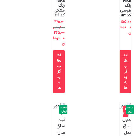
NIKE
NIKE
رنگ
رنگ
طوسی
مشکی
کد 113
کد 119
155,00
325,00
0
توما
0
تومان
ن
265,00
0
توما
ن
انت
انت
خا
خا
ب
ب
گز
گز
ین
ین
ه
ه
ها
ها
ساخت
ساخت
-2
ایران
ایران
4%