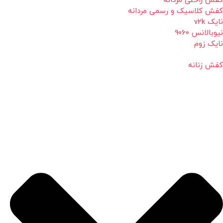
کفش راحتی مردانه
کفش کلاسیک و رسمی مردانه
نایک v2k
نیوبالانس 9060
نایک زوم
کفش زنانه