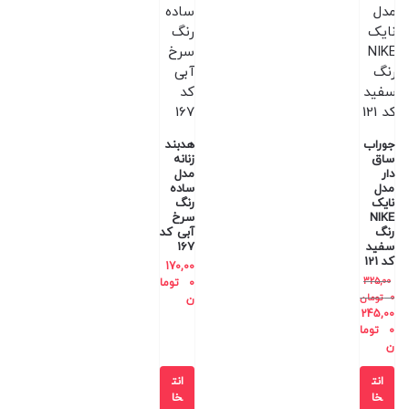
جوراب
هدبند
ساق
زنانه
دار
مدل
مدل
ساده
نایک
رنگ
NIKE
سرخ
رنگ
آبی کد
سفید
167
کد 121
170,00
325,00
0
توما
0
تومان
ن
245,00
0
توما
ن
انت
انت
خا
خا