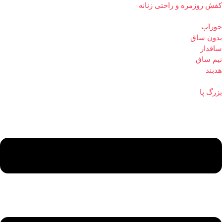
کفش روزمره و راحتی زنانه
جوراب
بدون ساق
ساقدار
نیم ساق
هدبند
بزرگ پا