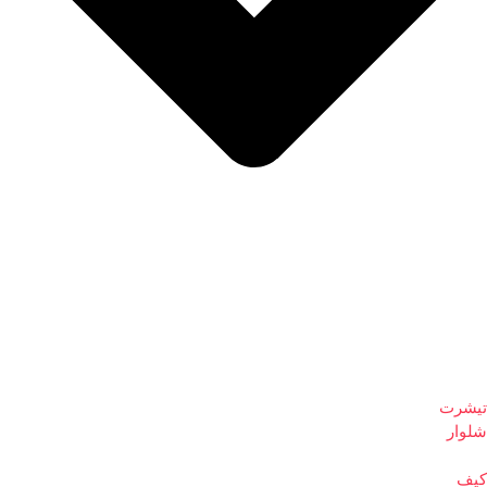
تیشرت
شلوار
کیف