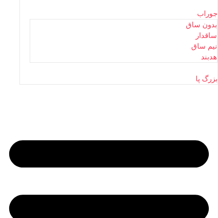
جوراب
بدون ساق
ساقدار
نیم ساق
هدبند
بزرگ پا