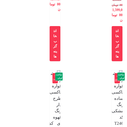
00
توما
00
تومان
ن
1,599,0
00
توما
ن
انت
انت
خا
خا
ب
ب
گز
گز
ینه
ینه
ها
ها
ساخت
ساخت
-5
-4
ایران
ایران
7%
0%