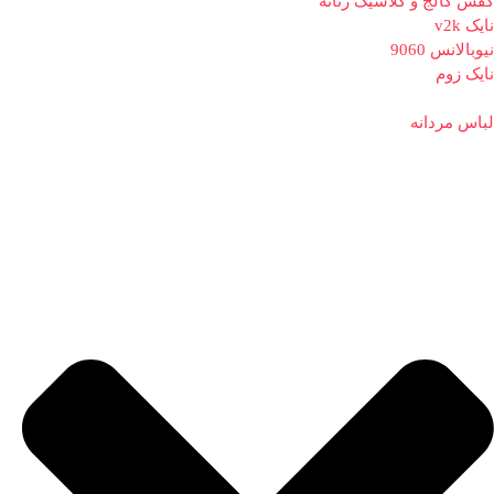
کفش کالج و کلاسیک زنانه
نایک v2k
نیوبالانس 9060
نایک زوم
لباس مردانه