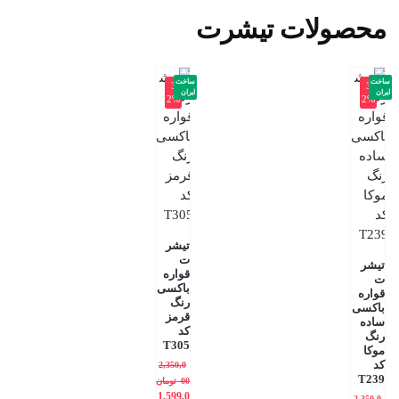
محصولات تیشرت
ساخت
ساخت
-3
-3
ایران
ایران
2%
2%
تیشر
ت
تیشر
قواره
ت
باکسی
قواره
رنگ
باکسی
قرمز
ساده
کد
رنگ
T305
موکا
کد
2,350,0
T239
00
تومان
1,599,0
2,350,0