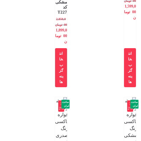
00
تومان
مشکی
1,599,0
کد
00
توما
T227
ن
2,850,0
00
تومان
1,899,0
00
توما
ن
انت
انت
خا
خا
ب
ب
گز
گز
ینه
ینه
ها
ها
ساخت
ساخت
-3
-3
ایران
ایران
2%
2%