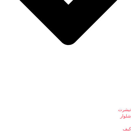
تیشرت
شلوار
کیف