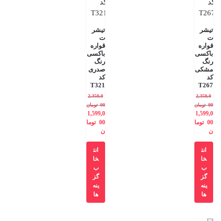
تیشر
تیشر
ت
ت
قواره
قواره
باکسی
باکسی
رنگ
رنگ
مشکی
صدری
کد
کد
T321
T267
2,350,0
2,350,0
00
تومان
00
تومان
1,599,0
1,599,0
00
توما
00
توما
ن
ن
انت
انت
خا
خا
ب
ب
گز
گز
ینه
ینه
ها
ها