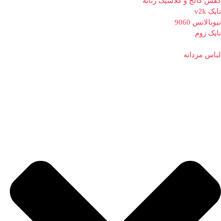
کفش کالج و کلاسیک زنانه
نایک v2k
نیوبالانس 9060
نایک زوم
لباس مردانه