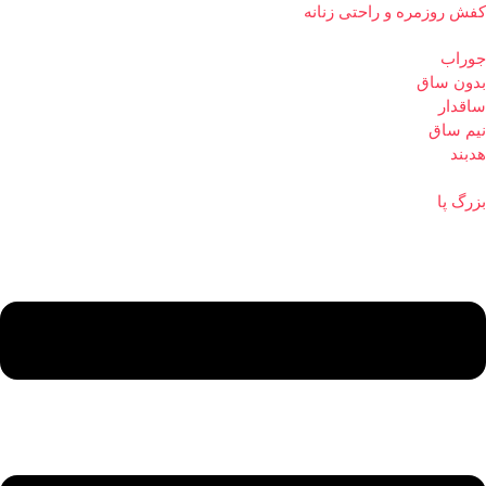
کفش روزمره و راحتی زنانه
جوراب
بدون ساق
ساقدار
نیم ساق
هدبند
بزرگ پا