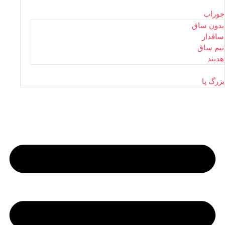
جوراب
بدون ساق
ساقدار
نیم ساق
هدبند
بزرگ پا