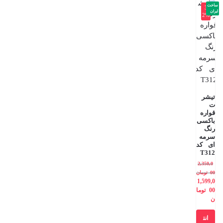
ساخت
-3
ایران
2%
تیشر
ت
قواره
باکسی
رنگ
سرمه
ای کد
T312
2,350,0
00
تومان
1,599,0
00
توما
ن
انت