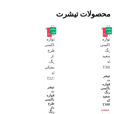
محصولات تیشرت
ساخت
ساخت
-3
-3
ایران
ایران
3%
2%
تیشر
ت
قواره
تیشر
باکسی
ت
رنگ
قواره
سفید
باکسی
کد
طرح
T308
دار
2,350,0
رنگ