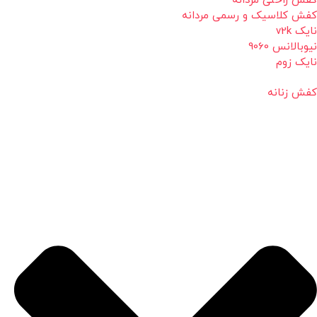
کفش راحتی مردانه
کفش کلاسیک و رسمی مردانه
نایک v2k
نیوبالانس 9060
نایک زوم
کفش زنانه