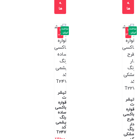
ه
ه
ها
ها
ساخت
ساخت
-4
-3
ایران
ایران
0%
3%
تیشر
ت
تیشر
قواره
ت
باکسی
قواره
ساده
باکسی
رنگ
طرح
یشمی
دار
کد
رنگ
T247
مشکی