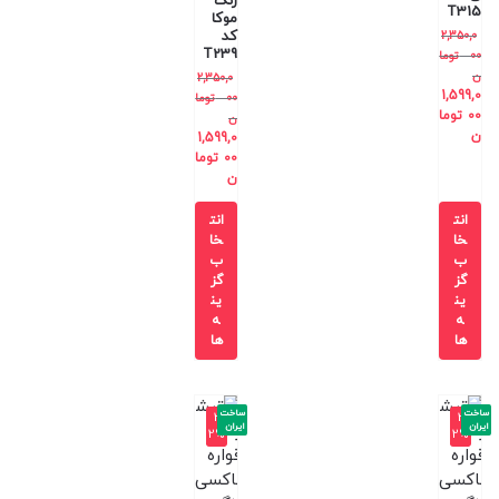
رنگ
T315
موکا
کد
2,350,0
T239
00
توما
ن
2,350,0
1,599,0
00
توما
00
توما
ن
ن
1,599,0
00
توما
ن
انت
انت
خا
خا
ب
ب
گز
گز
ین
ین
ه
ه
ها
ها
ساخت
ساخت
-3
-3
ایران
ایران
2%
2%