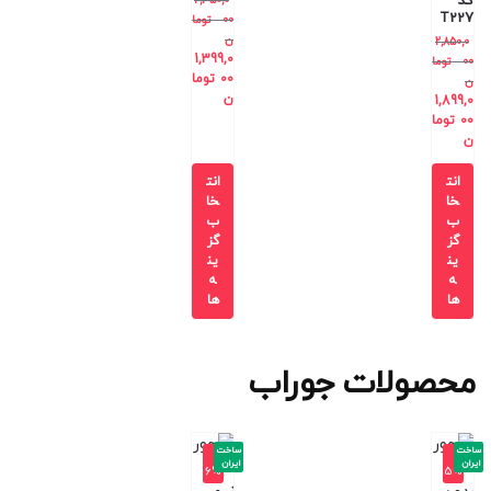
کد
2,350,0
T227
00
توما
ن
2,850,0
1,399,0
00
توما
00
توما
ن
ن
1,899,0
00
توما
ن
انت
انت
خا
خا
ب
ب
گز
گز
ین
ین
ه
ه
ها
ها
محصولات جوراب
ساخت
ساخت
-1
-1
ایران
ایران
6%
5%