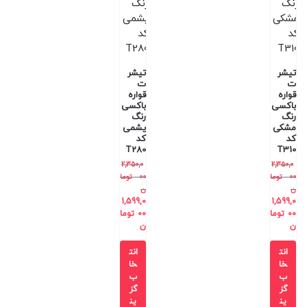
تیشر
تیشر
ت
ت
قواره
قواره
باکسی
باکسی
رنگ
رنگ
مشکی
یشمی
کد
کد
T280
T310
2,350,0
2,350,0
00
توما
00
توما
ن
ن
1,599,0
1,599,0
00
توما
00
توما
ن
ن
انت
انت
خا
خا
ب
ب
گز
گز
ین
ین