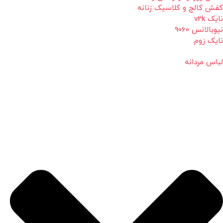
کفش کالج و کلاسیک زنانه
نایک v2k
نیوبالانس 9060
نایک زوم
لباس مردانه