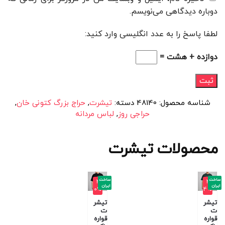
دوباره دیدگاهی می‌نویسم.
لطفا پاسخ را به عدد انگلیسی وارد کنید:
دوازده + هشت =
شناسه محصول:
48140
دسته:
تیشرت
,
حراج بزرگ کتونی خان
,
حراجی روز
,
لباس مردانه
محصولات تیشرت
ساخت
ساخت
-4
-4
ایران
ایران
0%
4%
تیشر
تیشر
ت
ت
قواره
قواره