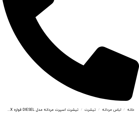
خانه
لباس مردانه
تیشرت
تیشرت اسپرت مردانه مدل DIESEL قواره BOX رنگ طوسی کد 48140
/
/
/