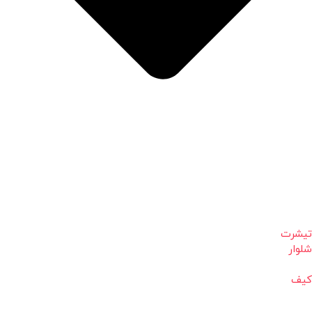
تیشرت
شلوار
کیف