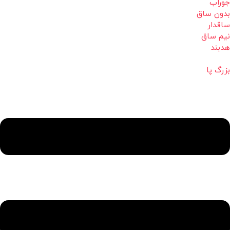
جوراب
بدون ساق
ساقدار
نیم ساق
هدبند
بزرگ پا