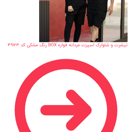
تیشرت و شلوارک اسپرت مردانه قواره BOX رنگ مشکی کد 49123