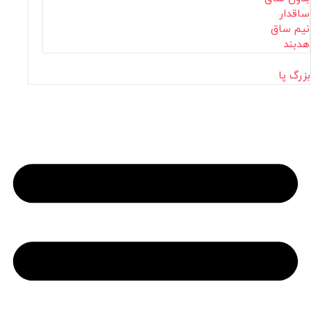
ساقدار
نیم ساق
هدبند
بزرگ پا