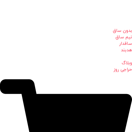
بدون ساق
نیم ساق
ساقدار
هدبند
وبلاگ
حراجی روز